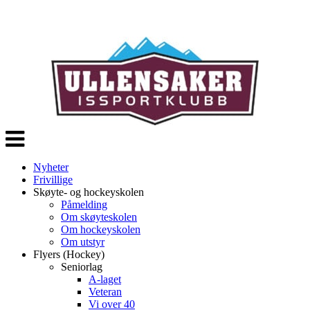
Veksle
navigasjon
Nyheter
Frivillige
Skøyte- og hockeyskolen
Påmelding
Om skøyteskolen
Om hockeyskolen
Om utstyr
Flyers (Hockey)
Seniorlag
A-laget
Veteran
Vi over 40