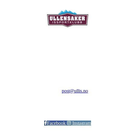
Ullensaker Issportklubb
Aktivitetsveien 9
2069 Jessheim
Kontakt:
E-post:
post@ullis.no
Orgnr: 989 313 339
Facebook
Instagram