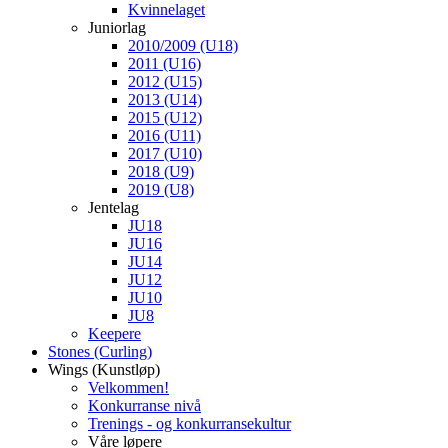
Kvinnelaget
Juniorlag
2010/2009 (U18)
2011 (U16)
2012 (U15)
2013 (U14)
2015 (U12)
2016 (U11)
2017 (U10)
2018 (U9)
2019 (U8)
Jentelag
JU18
JU16
JU14
JU12
JU10
JU8
Keepere
Stones (Curling)
Wings (Kunstløp)
Velkommen!
Konkurranse nivå
Trenings - og konkurransekultur
Våre løpere