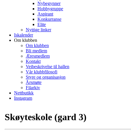
Nybegynner
Hobbygruppe
Aspirant
Konkurranse
Elite
Nyttige linker
Iskalender
Om klubben
Om klubben
Bli medlem
Æresmedlem
Kontakt
Veibeskrivelse til hallen
Vår klubbfilosofi
Styre og organisasjon
Årsmøte
Filarkiv
Nettbutikk
Instagram
Skøyteskole (gard 3)