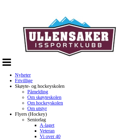
Veksle
navigasjon
Nyheter
Frivillige
Skøyte- og hockeyskolen
Påmelding
Om skøyteskolen
Om hockeyskolen
Om utstyr
Flyers (Hockey)
Seniorlag
A-laget
Veteran
Vi over 40