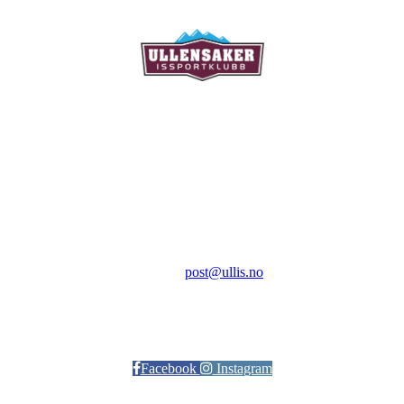
Ullensaker Issportklubb
Aktivitetsveien 9
2069 Jessheim
Kontakt:
E-post:
post@ullis.no
Orgnr: 989 313 339
Facebook
Instagram