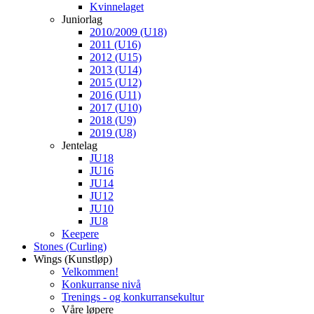
Kvinnelaget
Juniorlag
2010/2009 (U18)
2011 (U16)
2012 (U15)
2013 (U14)
2015 (U12)
2016 (U11)
2017 (U10)
2018 (U9)
2019 (U8)
Jentelag
JU18
JU16
JU14
JU12
JU10
JU8
Keepere
Stones (Curling)
Wings (Kunstløp)
Velkommen!
Konkurranse nivå
Trenings - og konkurransekultur
Våre løpere