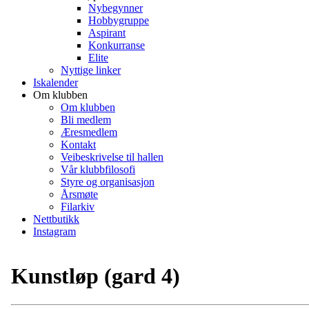
Nybegynner
Hobbygruppe
Aspirant
Konkurranse
Elite
Nyttige linker
Iskalender
Om klubben
Om klubben
Bli medlem
Æresmedlem
Kontakt
Veibeskrivelse til hallen
Vår klubbfilosofi
Styre og organisasjon
Årsmøte
Filarkiv
Nettbutikk
Instagram
Kunstløp (gard 4)