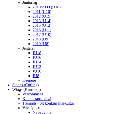
Juniorlag
2010/2009 (U18)
2011 (U16)
2012 (U15)
2013 (U14)
2015 (U12)
2016 (U11)
2017 (U10)
2018 (U9)
2019 (U8)
Jentelag
JU18
JU16
JU14
JU12
JU10
JU8
Keepere
Stones (Curling)
Wings (Kunstløp)
Velkommen!
Konkurranse nivå
Trenings - og konkurransekultur
Våre løpere
Nybegynner