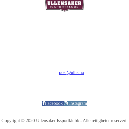
Ullensaker Issportklubb
Aktivitetsveien 9
2069 Jessheim
Kontakt:
E-post:
post@ullis.no
Orgnr: 989 313 339
Facebook
Instagram
Copyright © 2020 Ullensaker Issportklubb - Alle rettigheter reservert.