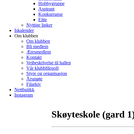
Hobbygruppe
Aspirant
Konkurranse
Elite
Nyttige linker
Iskalender
Om klubben
Om klubben
Bli medlem
Æresmedlem
Kontakt
Veibeskrivelse til hallen
Vår klubbfilosofi
Styre og organisasjon
Årsmøte
Filarkiv
Nettbutikk
Instagram
Skøyteskole (gard 1