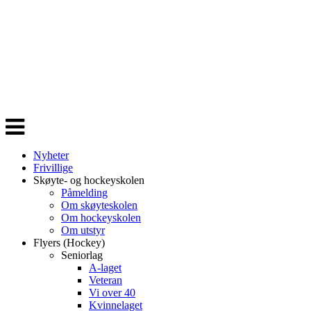
Veksle
navigasjon
Nyheter
Frivillige
Skøyte- og hockeyskolen
Påmelding
Om skøyteskolen
Om hockeyskolen
Om utstyr
Flyers (Hockey)
Seniorlag
A-laget
Veteran
Vi over 40
Kvinnelaget