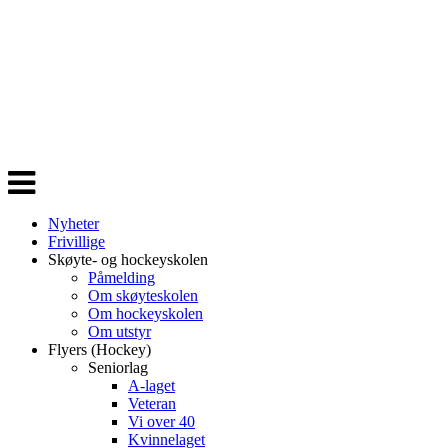
Veksle
navigasjon
Nyheter
Frivillige
Skøyte- og hockeyskolen
Påmelding
Om skøyteskolen
Om hockeyskolen
Om utstyr
Flyers (Hockey)
Seniorlag
A-laget
Veteran
Vi over 40
Kvinnelaget