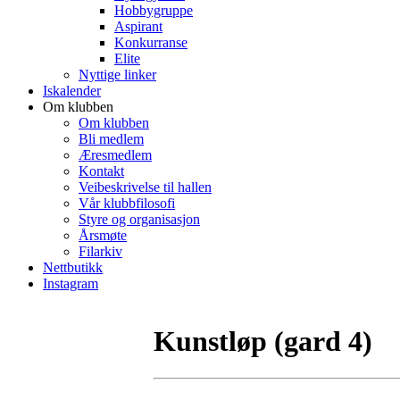
Hobbygruppe
Aspirant
Konkurranse
Elite
Nyttige linker
Iskalender
Om klubben
Om klubben
Bli medlem
Æresmedlem
Kontakt
Veibeskrivelse til hallen
Vår klubbfilosofi
Styre og organisasjon
Årsmøte
Filarkiv
Nettbutikk
Instagram
Kunstløp (gard 4)