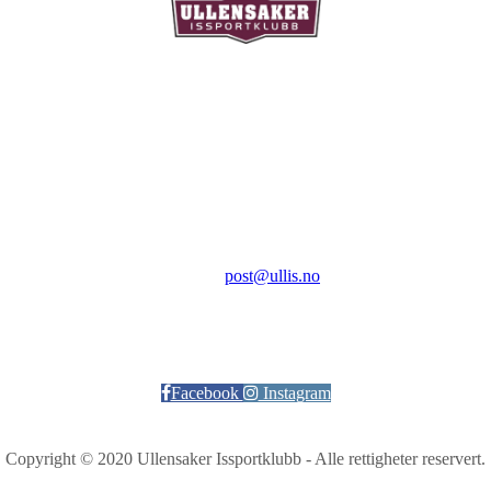
Ullensaker Issportklubb
Aktivitetsveien 9
2069 Jessheim
Kontakt:
E-post:
post@ullis.no
Orgnr: 989 313 339
Facebook
Instagram
Copyright © 2020 Ullensaker Issportklubb - Alle rettigheter reservert.