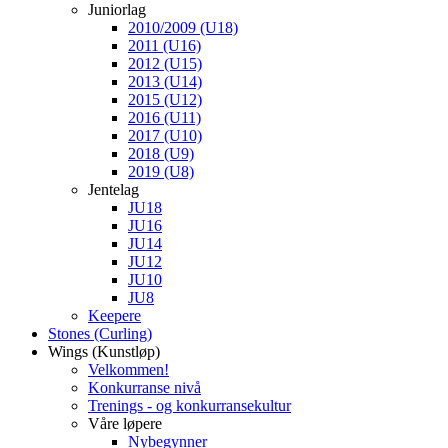
Juniorlag
2010/2009 (U18)
2011 (U16)
2012 (U15)
2013 (U14)
2015 (U12)
2016 (U11)
2017 (U10)
2018 (U9)
2019 (U8)
Jentelag
JU18
JU16
JU14
JU12
JU10
JU8
Keepere
Stones (Curling)
Wings (Kunstløp)
Velkommen!
Konkurranse nivå
Trenings - og konkurransekultur
Våre løpere
Nybegynner