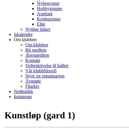
Nybegynner
Hobbygruppe
Aspirant
Konkurranse
Elite
Nyttige linker
Iskalender
Om klubben
Om klubben
Bli medlem
Æresmedlem
Kontakt
Veibeskrivelse til hallen
Vår klubbfilosofi
Styre og organisasjon
Årsmøte
Filarkiv
Nettbutikk
Instagram
Kunstløp (gard 1)