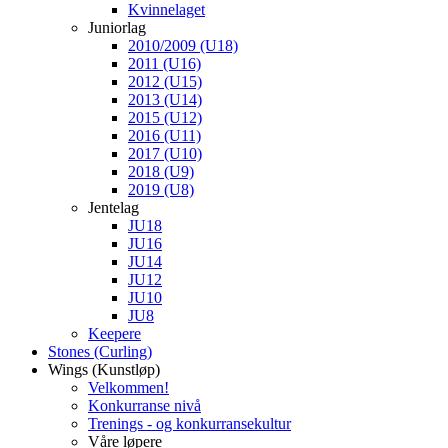
Kvinnelaget
Juniorlag
2010/2009 (U18)
2011 (U16)
2012 (U15)
2013 (U14)
2015 (U12)
2016 (U11)
2017 (U10)
2018 (U9)
2019 (U8)
Jentelag
JU18
JU16
JU14
JU12
JU10
JU8
Keepere
Stones (Curling)
Wings (Kunstløp)
Velkommen!
Konkurranse nivå
Trenings - og konkurransekultur
Våre løpere