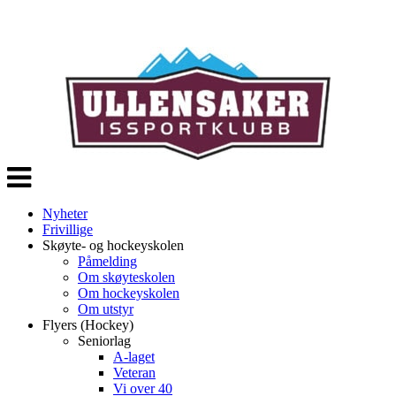
Veksle
navigasjon
Nyheter
Frivillige
Skøyte- og hockeyskolen
Påmelding
Om skøyteskolen
Om hockeyskolen
Om utstyr
Flyers (Hockey)
Seniorlag
A-laget
Veteran
Vi over 40