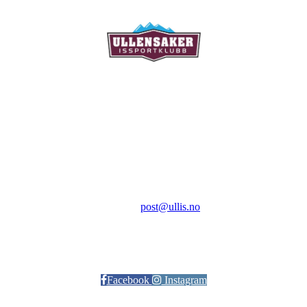
Ullensaker Issportklubb
Aktivitetsveien 9
2069 Jessheim
Kontakt:
E-post:
post@ullis.no
Orgnr: 989 313 339
Facebook
Instagram