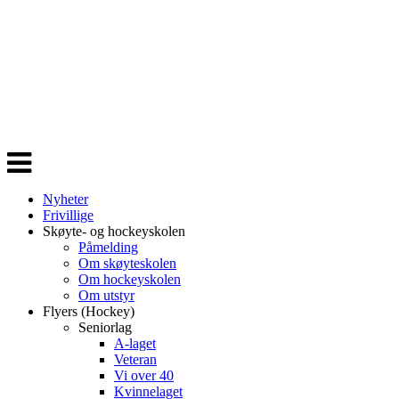
Veksle
navigasjon
Nyheter
Frivillige
Skøyte- og hockeyskolen
Påmelding
Om skøyteskolen
Om hockeyskolen
Om utstyr
Flyers (Hockey)
Seniorlag
A-laget
Veteran
Vi over 40
Kvinnelaget