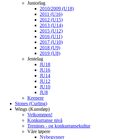
Juniorlag
2010/2009 (U18)
2011 (U16)
2012 (U15)
2013 (U14)
2015 (U12)
2016 (U11)
2017 (U10)
2018 (U9)
2019 (U8)
Jentelag
JU18
JU16
JU14
JU12
JU10
JU8
Keepere
Stones (Curling)
Wings (Kunstløp)
Velkommen!
Konkurranse nivå
Trenings - og konkurransekultur
Våre løpere
Nybegynner