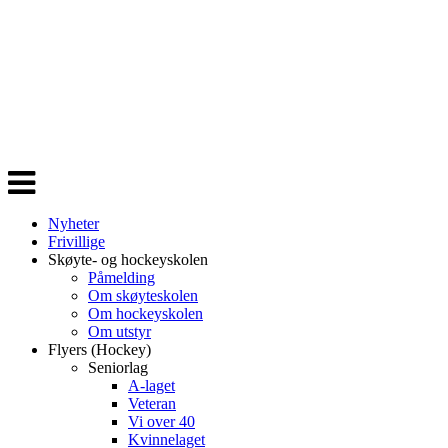
Veksle
navigasjon
Nyheter
Frivillige
Skøyte- og hockeyskolen
Påmelding
Om skøyteskolen
Om hockeyskolen
Om utstyr
Flyers (Hockey)
Seniorlag
A-laget
Veteran
Vi over 40
Kvinnelaget