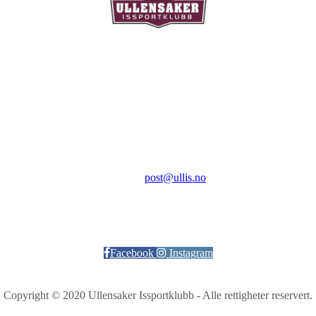
Ullensaker Issportklubb
Aktivitetsveien 9
2069 Jessheim
Kontakt:
E-post:
post@ullis.no
Orgnr: 989 313 339
Facebook
Instagram
Copyright © 2020 Ullensaker Issportklubb - Alle rettigheter reservert.