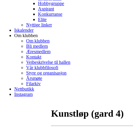
Hobbygruppe
Aspirant
Konkurranse
Elite
Nyttige linker
Iskalender
Om klubben
Om klubben
Bli medlem
Æresmedlem
Kontakt
Veibeskrivelse til hallen
Vår klubbfilosofi
Styre og organisasjon
Årsmøte
Filarkiv
Nettbutikk
Instagram
Kunstløp (gard 4)