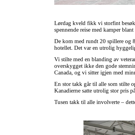
Lørdag kveld fikk vi storfint besø
spennende reise med kamper blant a
De kom med rundt 20 spillere og 8 
hotellet. Det var en utrolig hyggel
Vi stilte med en blanding av veter
overskygget ikke den gode stemnin
Canada, og vi sitter igjen med minn
En stor takk går til alle som stilte o
Kanadierne satte utrolig stor pris p
Tusen takk til alle involverte – det