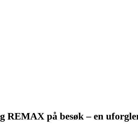
ag REMAX på besøk – en uforgle
5