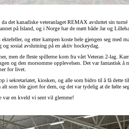
k da det kanadiske veteranlaget REMAX avsluttet sin turné 
nnet på Island, og i Norge har de møtt både Jar og Lilleha
ektefeller, og etter kampen koste hele gjengen seg med mat 
ig og sosial avslutning på en aktiv hockeydag.
aner, men de fleste spillerne kom fra vårt Veteran 2-lag. 
gen og den morsomme opplevelsen. Det var fantastisk å m
er for livet.
pp i sekretariatet, kiosken, og alle som bidro til å få dette ti
å alt som ble gjort for dem, og det var tydelig at de følte 
te var en kveld vi sent vil glemme!