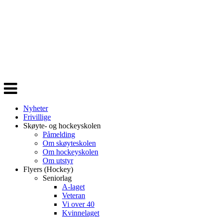
Veksle
navigasjon
Nyheter
Frivillige
Skøyte- og hockeyskolen
Påmelding
Om skøyteskolen
Om hockeyskolen
Om utstyr
Flyers (Hockey)
Seniorlag
A-laget
Veteran
Vi over 40
Kvinnelaget