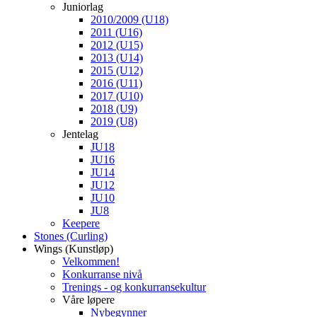
Juniorlag
2010/2009 (U18)
2011 (U16)
2012 (U15)
2013 (U14)
2015 (U12)
2016 (U11)
2017 (U10)
2018 (U9)
2019 (U8)
Jentelag
JU18
JU16
JU14
JU12
JU10
JU8
Keepere
Stones (Curling)
Wings (Kunstløp)
Velkommen!
Konkurranse nivå
Trenings - og konkurransekultur
Våre løpere
Nybegynner