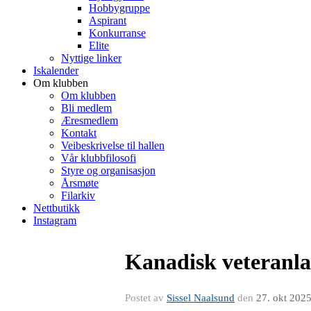
Hobbygruppe
Aspirant
Konkurranse
Elite
Nyttige linker
Iskalender
Om klubben
Om klubben
Bli medlem
Æresmedlem
Kontakt
Veibeskrivelse til hallen
Vår klubbfilosofi
Styre og organisasjon
Årsmøte
Filarkiv
Nettbutikk
Instagram
Kanadisk veteranl
Postet av
Sissel Naalsund
den
27. okt 202