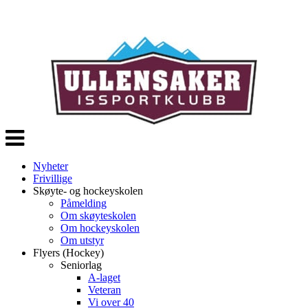
Veksle
navigasjon
Nyheter
Frivillige
Skøyte- og hockeyskolen
Påmelding
Om skøyteskolen
Om hockeyskolen
Om utstyr
Flyers (Hockey)
Seniorlag
A-laget
Veteran
Vi over 40