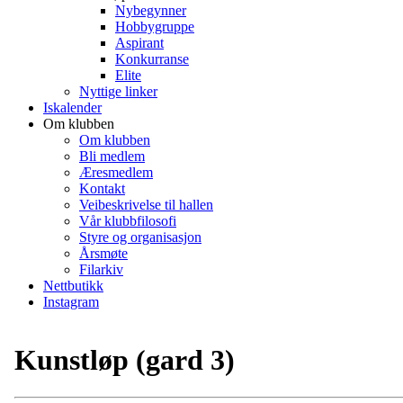
Nybegynner
Hobbygruppe
Aspirant
Konkurranse
Elite
Nyttige linker
Iskalender
Om klubben
Om klubben
Bli medlem
Æresmedlem
Kontakt
Veibeskrivelse til hallen
Vår klubbfilosofi
Styre og organisasjon
Årsmøte
Filarkiv
Nettbutikk
Instagram
Kunstløp (gard 3)