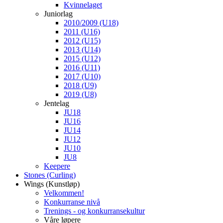
Kvinnelaget
Juniorlag
2010/2009 (U18)
2011 (U16)
2012 (U15)
2013 (U14)
2015 (U12)
2016 (U11)
2017 (U10)
2018 (U9)
2019 (U8)
Jentelag
JU18
JU16
JU14
JU12
JU10
JU8
Keepere
Stones (Curling)
Wings (Kunstløp)
Velkommen!
Konkurranse nivå
Trenings - og konkurransekultur
Våre løpere