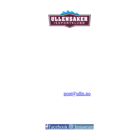
Ullensaker Issportklubb
Aktivitetsveien 9
2069 Jessheim
Kontakt:
E-post:
post@ullis.no
Orgnr: 989 313 339
Facebook
Instagram