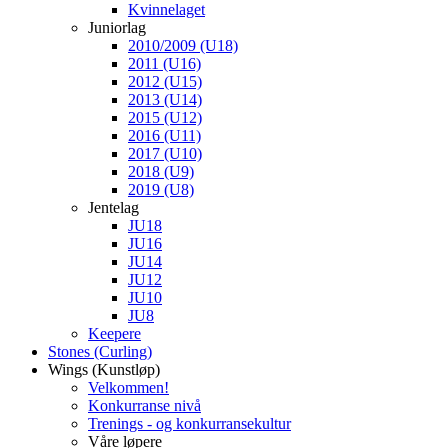
Kvinnelaget
Juniorlag
2010/2009 (U18)
2011 (U16)
2012 (U15)
2013 (U14)
2015 (U12)
2016 (U11)
2017 (U10)
2018 (U9)
2019 (U8)
Jentelag
JU18
JU16
JU14
JU12
JU10
JU8
Keepere
Stones (Curling)
Wings (Kunstløp)
Velkommen!
Konkurranse nivå
Trenings - og konkurransekultur
Våre løpere