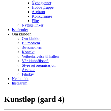
Nybegynner
Hobbygruppe
Aspirant
Konkurranse
Elite
Nyttige linker
Iskalender
Om klubben
Om klubben
Bli medlem
Æresmedlem
Kontakt
Veibeskrivelse til hallen
Vår klubbfilosofi
Styre og organisasjon
Årsmøte
Filarkiv
Nettbutikk
Instagram
Kunstløp (gard 4)