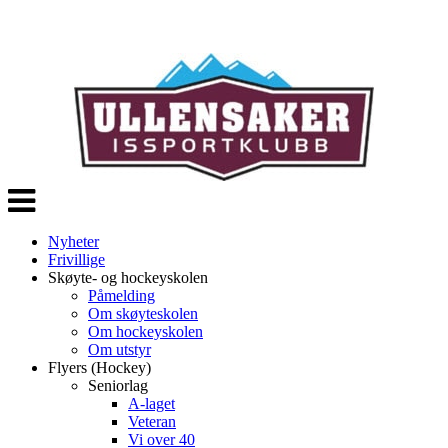
Veksle
navigasjon
Nyheter
Frivillige
Skøyte- og hockeyskolen
Påmelding
Om skøyteskolen
Om hockeyskolen
Om utstyr
Flyers (Hockey)
Seniorlag
A-laget
Veteran
Vi over 40