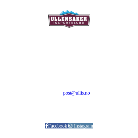
Ullensaker Issportklubb
Aktivitetsveien 9
2069 Jessheim
Kontakt:
E-post:
post@ullis.no
Orgnr: 989 313 339
Facebook
Instagram