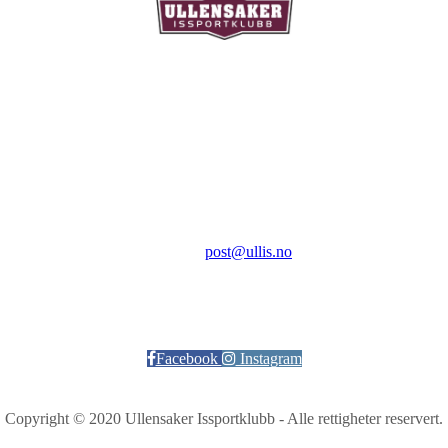
Ullensaker Issportklubb
Aktivitetsveien 9
2069 Jessheim
Kontakt:
E-post:
post@ullis.no
Orgnr: 989 313 339
Facebook
Instagram
Copyright © 2020 Ullensaker Issportklubb - Alle rettigheter reservert.