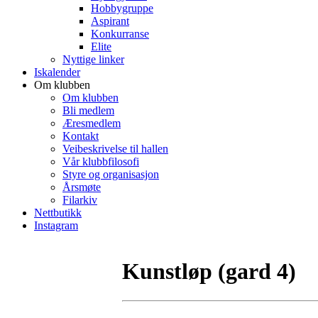
Hobbygruppe
Aspirant
Konkurranse
Elite
Nyttige linker
Iskalender
Om klubben
Om klubben
Bli medlem
Æresmedlem
Kontakt
Veibeskrivelse til hallen
Vår klubbfilosofi
Styre og organisasjon
Årsmøte
Filarkiv
Nettbutikk
Instagram
Kunstløp (gard 4)