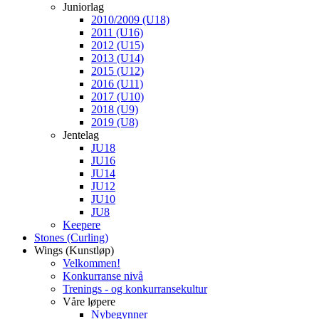
Juniorlag
2010/2009 (U18)
2011 (U16)
2012 (U15)
2013 (U14)
2015 (U12)
2016 (U11)
2017 (U10)
2018 (U9)
2019 (U8)
Jentelag
JU18
JU16
JU14
JU12
JU10
JU8
Keepere
Stones (Curling)
Wings (Kunstløp)
Velkommen!
Konkurranse nivå
Trenings - og konkurransekultur
Våre løpere
Nybegynner