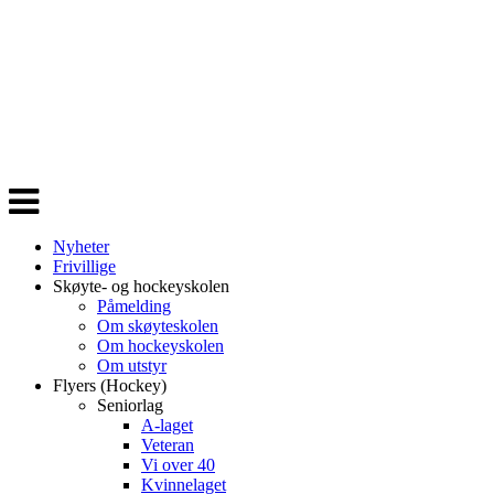
Veksle
navigasjon
Nyheter
Frivillige
Skøyte- og hockeyskolen
Påmelding
Om skøyteskolen
Om hockeyskolen
Om utstyr
Flyers (Hockey)
Seniorlag
A-laget
Veteran
Vi over 40
Kvinnelaget