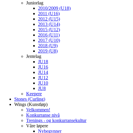
Juniorlag
2010/2009 (U18)
2011 (U16)
2012 (U15)
2013 (U14)
2015 (U12)
2016 (U11)
2017 (U10)
2018 (U9)
2019 (U8)
Jentelag
JU18
JU16
JU14
JU12
JU10
JU8
Keepere
Stones (Curling)
Wings (Kunstløp)
Velkommen!
Konkurranse nivå
Trenings - og konkurransekultur
Våre løpere
Nybegynner