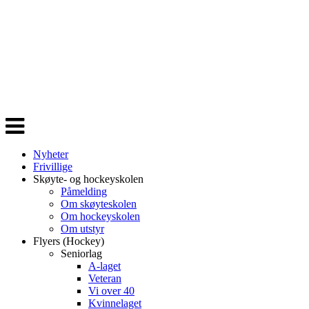
Veksle
navigasjon
Nyheter
Frivillige
Skøyte- og hockeyskolen
Påmelding
Om skøyteskolen
Om hockeyskolen
Om utstyr
Flyers (Hockey)
Seniorlag
A-laget
Veteran
Vi over 40
Kvinnelaget