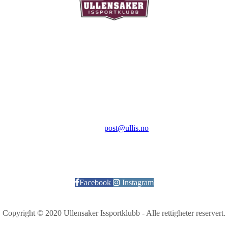
Ullensaker Issportklubb
Aktivitetsveien 9
2069 Jessheim
Kontakt:
E-post:
post@ullis.no
Orgnr: 989 313 339
Facebook
Instagram
Copyright © 2020 Ullensaker Issportklubb - Alle rettigheter reservert.