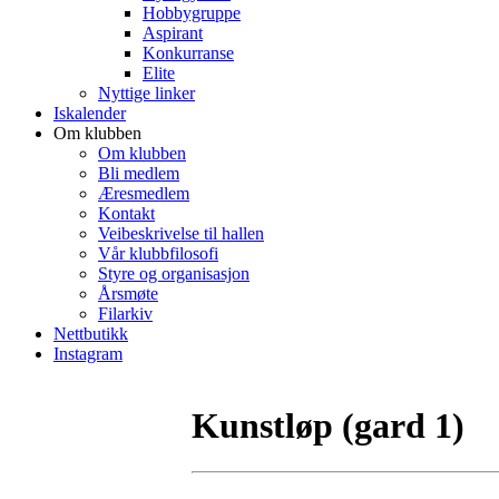
Hobbygruppe
Aspirant
Konkurranse
Elite
Nyttige linker
Iskalender
Om klubben
Om klubben
Bli medlem
Æresmedlem
Kontakt
Veibeskrivelse til hallen
Vår klubbfilosofi
Styre og organisasjon
Årsmøte
Filarkiv
Nettbutikk
Instagram
Kunstløp (gard 1)