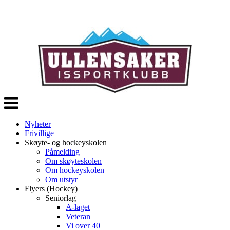
Veksle
navigasjon
Nyheter
Frivillige
Skøyte- og hockeyskolen
Påmelding
Om skøyteskolen
Om hockeyskolen
Om utstyr
Flyers (Hockey)
Seniorlag
A-laget
Veteran
Vi over 40