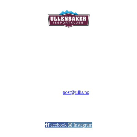
Ullensaker Issportklubb
Aktivitetsveien 9
2069 Jessheim
Kontakt:
E-post:
post@ullis.no
Orgnr: 989 313 339
Facebook
Instagram