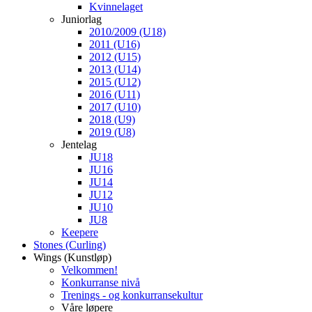
Kvinnelaget
Juniorlag
2010/2009 (U18)
2011 (U16)
2012 (U15)
2013 (U14)
2015 (U12)
2016 (U11)
2017 (U10)
2018 (U9)
2019 (U8)
Jentelag
JU18
JU16
JU14
JU12
JU10
JU8
Keepere
Stones (Curling)
Wings (Kunstløp)
Velkommen!
Konkurranse nivå
Trenings - og konkurransekultur
Våre løpere