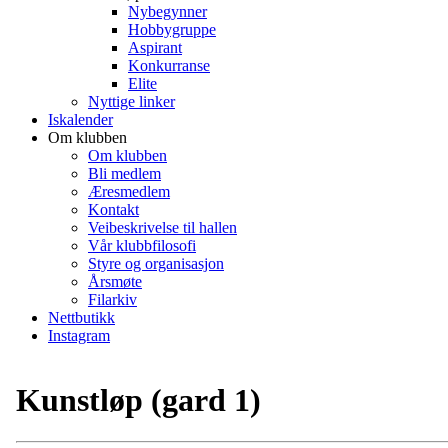
Nybegynner
Hobbygruppe
Aspirant
Konkurranse
Elite
Nyttige linker
Iskalender
Om klubben
Om klubben
Bli medlem
Æresmedlem
Kontakt
Veibeskrivelse til hallen
Vår klubbfilosofi
Styre og organisasjon
Årsmøte
Filarkiv
Nettbutikk
Instagram
Kunstløp (gard 1)