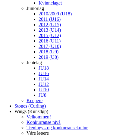
Kvinnelaget
Juniorlag
2010/2009 (U18)
2011 (U16)
2012 (U15)
2013 (U14)
2015 (U12)
2016 (U11)
2017 (U10)
2018 (U9)
2019 (U8)
Jentelag
JU18
JU16
JU14
JU12
JU10
JU8
Keepere
Stones (Curling)
Wings (Kunstløp)
Velkommen!
Konkurranse nivå
Trenings - og konkurransekultur
Våre løpere