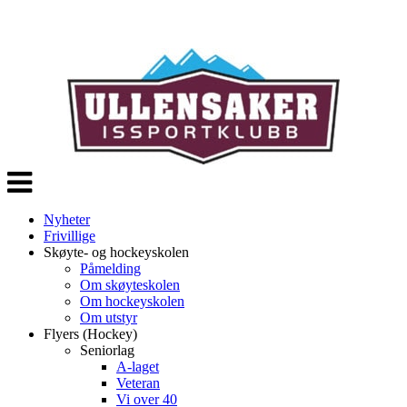
Veksle
navigasjon
Nyheter
Frivillige
Skøyte- og hockeyskolen
Påmelding
Om skøyteskolen
Om hockeyskolen
Om utstyr
Flyers (Hockey)
Seniorlag
A-laget
Veteran
Vi over 40