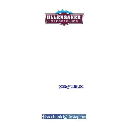
Ullensaker Issportklubb
Aktivitetsveien 9
2069 Jessheim
Kontakt:
E-post:
post@ullis.no
Orgnr: 989 313 339
Facebook
Instagram