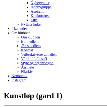
Nybegynner
Hobbygruppe
Aspirant
Konkurranse
Elite
Nyttige linker
Iskalender
Om klubben
Om klubben
Bli medlem
Æresmedlem
Kontakt
Veibeskrivelse til hallen
Vår klubbfilosofi
Styre og organisasjon
Årsmøte
Filarkiv
Nettbutikk
Instagram
Kunstløp (gard 1)