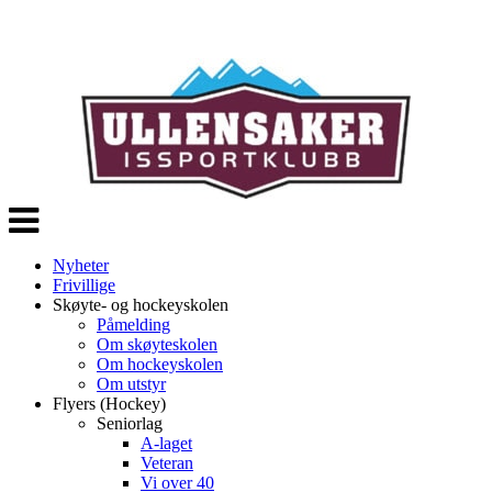
Veksle
navigasjon
Nyheter
Frivillige
Skøyte- og hockeyskolen
Påmelding
Om skøyteskolen
Om hockeyskolen
Om utstyr
Flyers (Hockey)
Seniorlag
A-laget
Veteran
Vi over 40