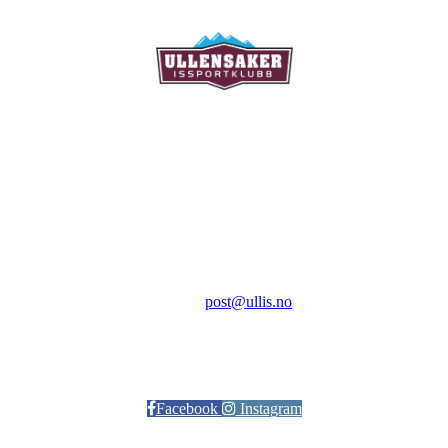
Ullensaker Issportklubb
Aktivitetsveien 9
2069 Jessheim
Kontakt:
E-post:
post@ullis.no
Orgnr: 989 313 339
Facebook
Instagram