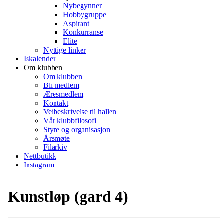
Nybegynner
Hobbygruppe
Aspirant
Konkurranse
Elite
Nyttige linker
Iskalender
Om klubben
Om klubben
Bli medlem
Æresmedlem
Kontakt
Veibeskrivelse til hallen
Vår klubbfilosofi
Styre og organisasjon
Årsmøte
Filarkiv
Nettbutikk
Instagram
Kunstløp (gard 4)