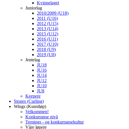
Kvinnelaget
Juniorlag
2010/2009 (U18)
2011 (U16)
2012 (U15)
2013 (U14)
2015 (U12)
2016 (U11)
2017 (U10)
2018 (U9)
2019 (U8)
Jentelag
JU18
JU16
JU14
JU12
JU10
JU8
Keepere
Stones (Curling)
Wings (Kunstløp)
Velkommen!
Konkurranse nivå
Trenings - og konkurransekultur
Våre løpere