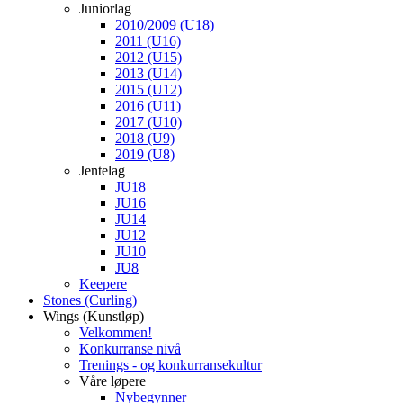
Juniorlag
2010/2009 (U18)
2011 (U16)
2012 (U15)
2013 (U14)
2015 (U12)
2016 (U11)
2017 (U10)
2018 (U9)
2019 (U8)
Jentelag
JU18
JU16
JU14
JU12
JU10
JU8
Keepere
Stones (Curling)
Wings (Kunstløp)
Velkommen!
Konkurranse nivå
Trenings - og konkurransekultur
Våre løpere
Nybegynner