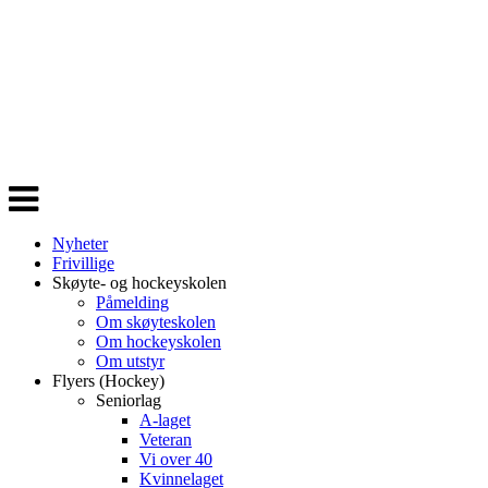
Veksle
navigasjon
Nyheter
Frivillige
Skøyte- og hockeyskolen
Påmelding
Om skøyteskolen
Om hockeyskolen
Om utstyr
Flyers (Hockey)
Seniorlag
A-laget
Veteran
Vi over 40
Kvinnelaget