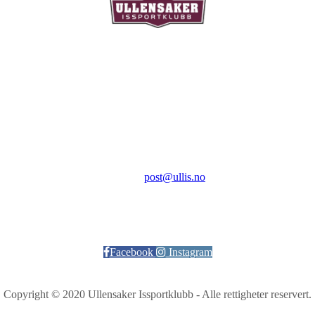
Ullensaker Issportklubb
Aktivitetsveien 9
2069 Jessheim
Kontakt:
E-post:
post@ullis.no
Orgnr: 989 313 339
Facebook
Instagram
Copyright © 2020 Ullensaker Issportklubb - Alle rettigheter reservert.