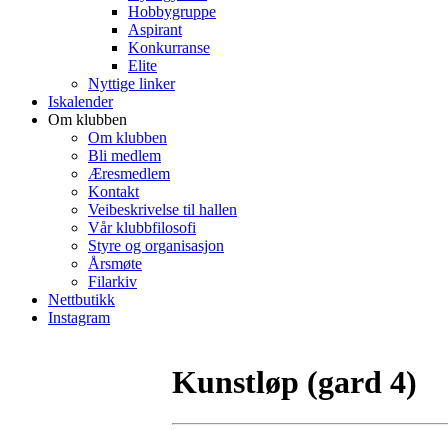
Hobbygruppe
Aspirant
Konkurranse
Elite
Nyttige linker
Iskalender
Om klubben
Om klubben
Bli medlem
Æresmedlem
Kontakt
Veibeskrivelse til hallen
Vår klubbfilosofi
Styre og organisasjon
Årsmøte
Filarkiv
Nettbutikk
Instagram
Kunstløp (gard 4)