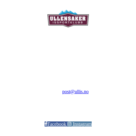
Ullensaker Issportklubb
Aktivitetsveien 9
2069 Jessheim
Kontakt:
E-post:
post@ullis.no
Orgnr: 989 313 339
Facebook
Instagram