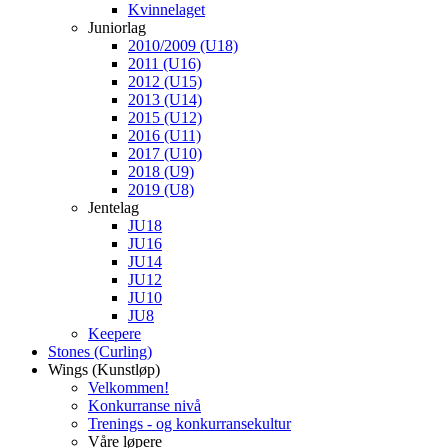
Kvinnelaget
Juniorlag
2010/2009 (U18)
2011 (U16)
2012 (U15)
2013 (U14)
2015 (U12)
2016 (U11)
2017 (U10)
2018 (U9)
2019 (U8)
Jentelag
JU18
JU16
JU14
JU12
JU10
JU8
Keepere
Stones (Curling)
Wings (Kunstløp)
Velkommen!
Konkurranse nivå
Trenings - og konkurransekultur
Våre løpere