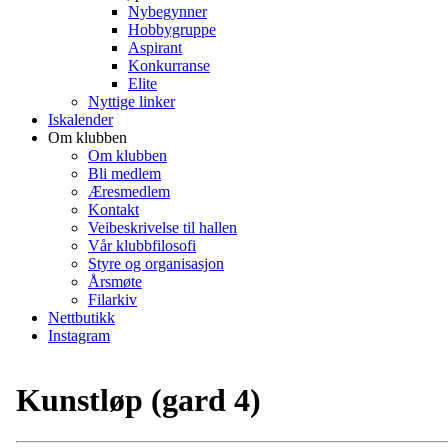
Nybegynner
Hobbygruppe
Aspirant
Konkurranse
Elite
Nyttige linker
Iskalender
Om klubben
Om klubben
Bli medlem
Æresmedlem
Kontakt
Veibeskrivelse til hallen
Vår klubbfilosofi
Styre og organisasjon
Årsmøte
Filarkiv
Nettbutikk
Instagram
Kunstløp (gard 4)