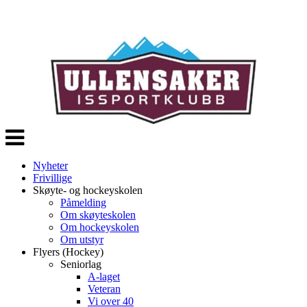
Veksle
navigasjon
Nyheter
Frivillige
Skøyte- og hockeyskolen
Påmelding
Om skøyteskolen
Om hockeyskolen
Om utstyr
Flyers (Hockey)
Seniorlag
A-laget
Veteran
Vi over 40