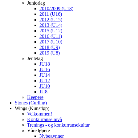
Juniorlag
2010/2009 (U18)
2011 (U16)
2012 (U15)
2013 (U14)
2015 (U12)
2016 (U11)
2017 (U10)
2018 (U9)
2019 (U8)
Jentelag
JU18
JU16
JU14
JU12
JU10
JU8
Keepere
Stones (Curling)
Wings (Kunstløp)
Velkommen!
Konkurranse nivå
Trenings - og konkurransekultur
Våre løpere
Nybegynner