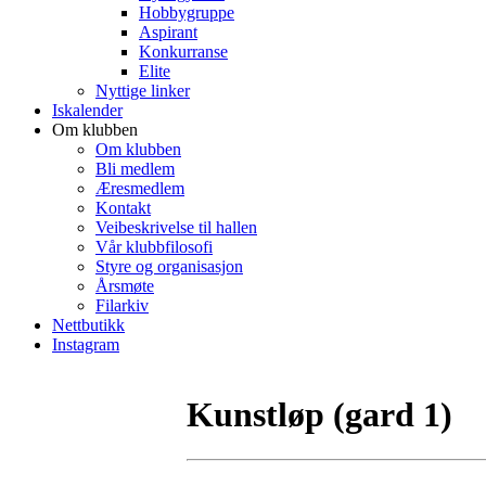
Hobbygruppe
Aspirant
Konkurranse
Elite
Nyttige linker
Iskalender
Om klubben
Om klubben
Bli medlem
Æresmedlem
Kontakt
Veibeskrivelse til hallen
Vår klubbfilosofi
Styre og organisasjon
Årsmøte
Filarkiv
Nettbutikk
Instagram
Kunstløp (gard 1)