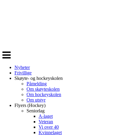
Veksle
navigasjon
Nyheter
Frivillige
Skøyte- og hockeyskolen
Påmelding
Om skøyteskolen
Om hockeyskolen
Om utstyr
Flyers (Hockey)
Seniorlag
A-laget
Veteran
Vi over 40
Kvinnelaget