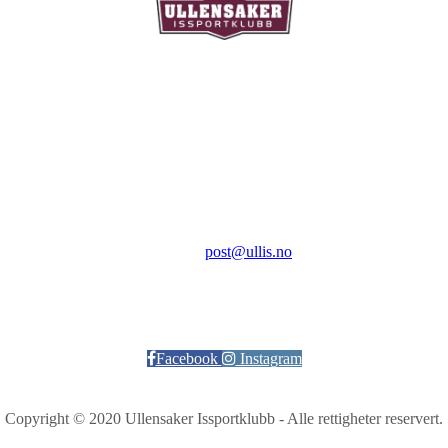
Ullensaker Issportklubb
Aktivitetsveien 9
2069 Jessheim
Kontakt:
E-post:
post@ullis.no
Orgnr: 989 313 339
Facebook
Instagram
Copyright © 2020 Ullensaker Issportklubb - Alle rettigheter reservert.