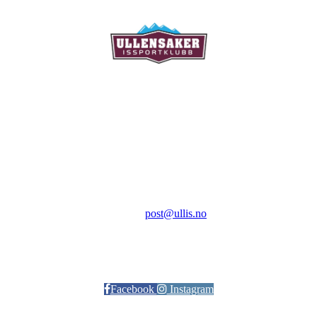
Ullensaker Issportklubb
Aktivitetsveien 9
2069 Jessheim
Kontakt:
E-post:
post@ullis.no
Orgnr: 989 313 339
Facebook
Instagram