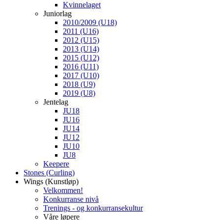
Kvinnelaget
Juniorlag
2010/2009 (U18)
2011 (U16)
2012 (U15)
2013 (U14)
2015 (U12)
2016 (U11)
2017 (U10)
2018 (U9)
2019 (U8)
Jentelag
JU18
JU16
JU14
JU12
JU10
JU8
Keepere
Stones (Curling)
Wings (Kunstløp)
Velkommen!
Konkurranse nivå
Trenings - og konkurransekultur
Våre løpere