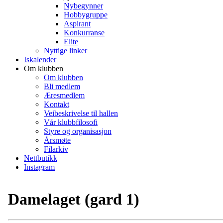
Nybegynner
Hobbygruppe
Aspirant
Konkurranse
Elite
Nyttige linker
Iskalender
Om klubben
Om klubben
Bli medlem
Æresmedlem
Kontakt
Veibeskrivelse til hallen
Vår klubbfilosofi
Styre og organisasjon
Årsmøte
Filarkiv
Nettbutikk
Instagram
Damelaget (gard 1)