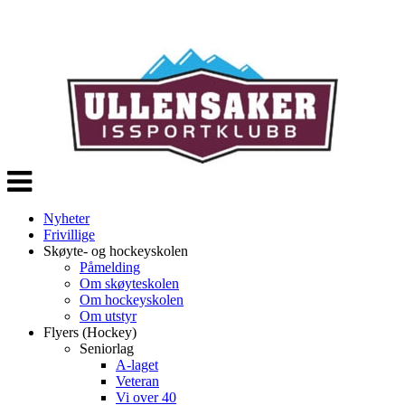
Veksle
navigasjon
Nyheter
Frivillige
Skøyte- og hockeyskolen
Påmelding
Om skøyteskolen
Om hockeyskolen
Om utstyr
Flyers (Hockey)
Seniorlag
A-laget
Veteran
Vi over 40