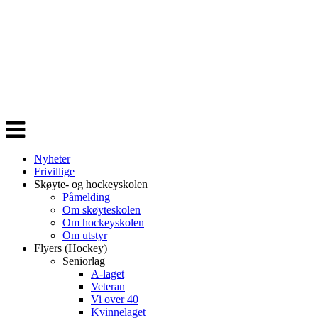
Veksle
navigasjon
Nyheter
Frivillige
Skøyte- og hockeyskolen
Påmelding
Om skøyteskolen
Om hockeyskolen
Om utstyr
Flyers (Hockey)
Seniorlag
A-laget
Veteran
Vi over 40
Kvinnelaget