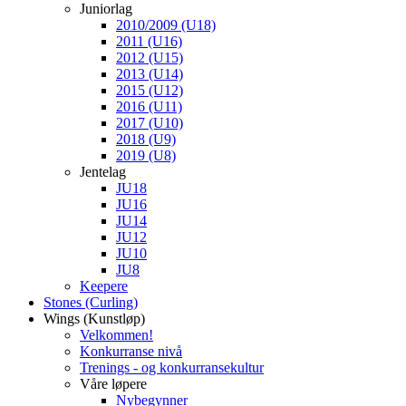
Juniorlag
2010/2009 (U18)
2011 (U16)
2012 (U15)
2013 (U14)
2015 (U12)
2016 (U11)
2017 (U10)
2018 (U9)
2019 (U8)
Jentelag
JU18
JU16
JU14
JU12
JU10
JU8
Keepere
Stones (Curling)
Wings (Kunstløp)
Velkommen!
Konkurranse nivå
Trenings - og konkurransekultur
Våre løpere
Nybegynner