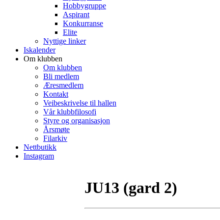
Hobbygruppe
Aspirant
Konkurranse
Elite
Nyttige linker
Iskalender
Om klubben
Om klubben
Bli medlem
Æresmedlem
Kontakt
Veibeskrivelse til hallen
Vår klubbfilosofi
Styre og organisasjon
Årsmøte
Filarkiv
Nettbutikk
Instagram
JU13 (gard 2)