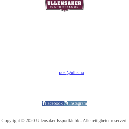
Ullensaker Issportklubb
Aktivitetsveien 9
2069 Jessheim
Kontakt:
E-post:
post@ullis.no
Orgnr: 989 313 339
Facebook
Instagram
Copyright © 2020 Ullensaker Issportklubb - Alle rettigheter reservert.