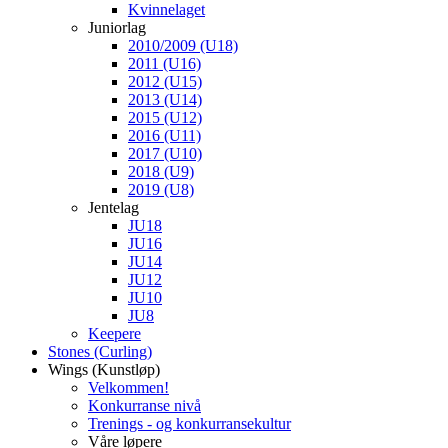
Kvinnelaget
Juniorlag
2010/2009 (U18)
2011 (U16)
2012 (U15)
2013 (U14)
2015 (U12)
2016 (U11)
2017 (U10)
2018 (U9)
2019 (U8)
Jentelag
JU18
JU16
JU14
JU12
JU10
JU8
Keepere
Stones (Curling)
Wings (Kunstløp)
Velkommen!
Konkurranse nivå
Trenings - og konkurransekultur
Våre løpere