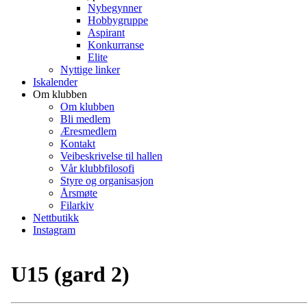
Nybegynner
Hobbygruppe
Aspirant
Konkurranse
Elite
Nyttige linker
Iskalender
Om klubben
Om klubben
Bli medlem
Æresmedlem
Kontakt
Veibeskrivelse til hallen
Vår klubbfilosofi
Styre og organisasjon
Årsmøte
Filarkiv
Nettbutikk
Instagram
U15 (gard 2)