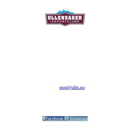
Ullensaker Issportklubb
Aktivitetsveien 9
2069 Jessheim
Kontakt:
E-post:
post@ullis.no
Orgnr: 989 313 339
Facebook
Instagram