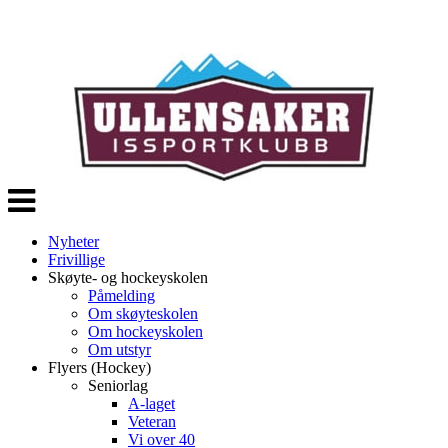
Veksle
navigasjon
Nyheter
Frivillige
Skøyte- og hockeyskolen
Påmelding
Om skøyteskolen
Om hockeyskolen
Om utstyr
Flyers (Hockey)
Seniorlag
A-laget
Veteran
Vi over 40