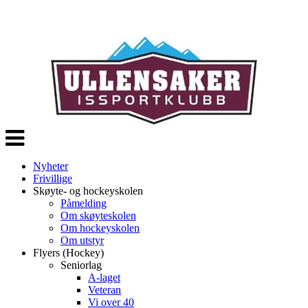
Veksle
navigasjon
Nyheter
Frivillige
Skøyte- og hockeyskolen
Påmelding
Om skøyteskolen
Om hockeyskolen
Om utstyr
Flyers (Hockey)
Seniorlag
A-laget
Veteran
Vi over 40