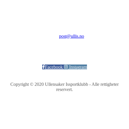
Aktivitetsveien 9
2069 Jessheim
Kontakt:
E-post:
post@ullis.no
Orgnr: 989 313 339
Facebook
Instagram
Copyright © 2020 Ullensaker Issportklubb - Alle rettigheter
reservert.