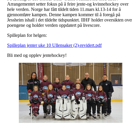
Arrangementet setter fokus på å feire jente-og kvinnehockey over
hele verden. Norge har fått tildelt tiden 11.mars kl.13-14 for å
gjennomføre kampen. Denne kampen kommer til å foregå på
Jessheim ishall i det tildelte tidspunktet. IIHF holder oversikten ove
poengene og holder verden oppdatert på livescore.
Spilleplan for helgen:
Spilleplan jenter uke 10 Ullensaker (2)-revidert.pdf
Bli med og opplev jentehockey!