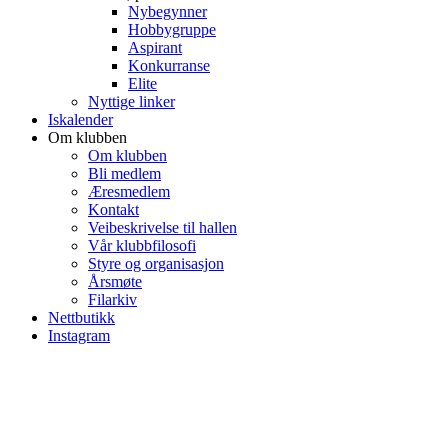
Nybegynner
Hobbygruppe
Aspirant
Konkurranse
Elite
Nyttige linker
Iskalender
Om klubben
Om klubben
Bli medlem
Æresmedlem
Kontakt
Veibeskrivelse til hallen
Vår klubbfilosofi
Styre og organisasjon
Årsmøte
Filarkiv
Nettbutikk
Instagram