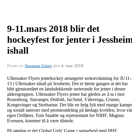
9-11.mars 2018 blir det
hockeyfest for jenter i Jesshei
ishall
Postet av
Susanna Gines
den
4. mar 2018
Ullensaker Flyers jentehockey arrangerer serieavslutning for JU11-
13 i Ullensaker ishall på Jessheim. Det er første gangen at det har
blitt gjennomført en landsdekkende serierunde for jenter i denne
aldersgruppen. Ullensaker Flyers jenter har gleden av å ta i mot
Rosenborg, Stavanger, Østfold, Jar/Jutul, Vålerenga, Gruner,
Kongsvinger og Storhamar. Det blir en helg fylt med mange kampe
og sosialt samvær med premieutdeling på lørdags kvelden, hvor vå
egen Ordfører, Tom Staahle og representant for NIHF, Magnus
Evensen, kommer til å være tilstede.
På søndag er det Global Girls' Game i samarbeid med IIHF.