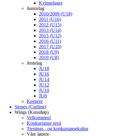
Kvinnelaget
Juniorlag
2010/2009 (U18)
2011 (U16)
2012 (U15)
2013 (U14)
2015 (U12)
2016 (U11)
2017 (U10)
2018 (U9)
2019 (U8)
Jentelag
JU18
JU16
JU14
JU12
JU10
JU8
Keepere
Stones (Curling)
Wings (Kunstløp)
Velkommen!
Konkurranse nivå
Trenings - og konkurransekultur
Våre løpere