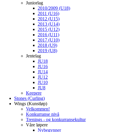
Juniorlag
2010/2009 (U18)
2011 (U16)
2012 (U15)
2013 (U14)
2015 (U12)
2016 (U11)
2017 (U10)
2018 (U9)
2019 (U8)
Jentelag
JU18
JU16
JU14
JU12
JU10
JU8
Keepere
Stones (Curling)
Wings (Kunstløp)
Velkommen!
Konkurranse nivå
Trenings - og konkurransekultur
Våre løpere
Nybegynner