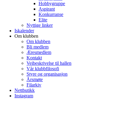
Hobbygruppe
Aspirant
Konkurranse
Elite
Nyttige linker
Iskalender
Om klubben
Om klubben
Bli medlem
Æresmedlem
Kontakt
Veibeskrivelse til hallen
Vår klubbfilosofi
Styre og organisasjon
Årsmøte
Filarkiv
Nettbutikk
Instagram