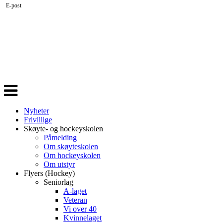
E-post
Veksle
navigasjon
Nyheter
Frivillige
Skøyte- og hockeyskolen
Påmelding
Om skøyteskolen
Om hockeyskolen
Om utstyr
Flyers (Hockey)
Seniorlag
A-laget
Veteran
Vi over 40
Kvinnelaget