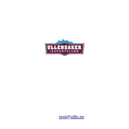
Ullensaker Issportklubb
Aktivitetsveien 9
2069 Jessheim
Kontakt:
E-post:
post@ullis.no
Orgnr: 989 313 339