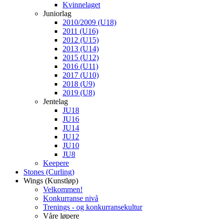
Kvinnelaget
Juniorlag
2010/2009 (U18)
2011 (U16)
2012 (U15)
2013 (U14)
2015 (U12)
2016 (U11)
2017 (U10)
2018 (U9)
2019 (U8)
Jentelag
JU18
JU16
JU14
JU12
JU10
JU8
Keepere
Stones (Curling)
Wings (Kunstløp)
Velkommen!
Konkurranse nivå
Trenings - og konkurransekultur
Våre løpere