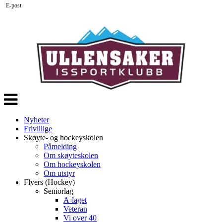
E-post
Veksle
navigasjon
Nyheter
Frivillige
Skøyte- og hockeyskolen
Påmelding
Om skøyteskolen
Om hockeyskolen
Om utstyr
Flyers (Hockey)
Seniorlag
A-laget
Veteran
Vi over 40