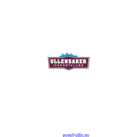
Ullensaker Issportklubb
Aktivitetsveien 9
2069 Jessheim
Kontakt:
E-post:
post@ullis.no