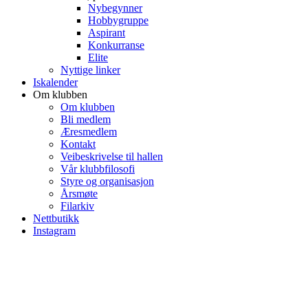
Nybegynner
Hobbygruppe
Aspirant
Konkurranse
Elite
Nyttige linker
Iskalender
Om klubben
Om klubben
Bli medlem
Æresmedlem
Kontakt
Veibeskrivelse til hallen
Vår klubbfilosofi
Styre og organisasjon
Årsmøte
Filarkiv
Nettbutikk
Instagram