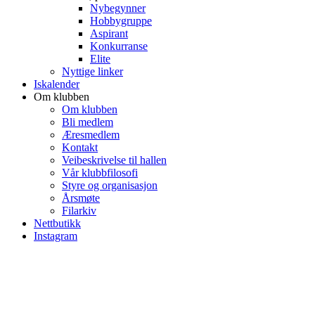
Nybegynner
Hobbygruppe
Aspirant
Konkurranse
Elite
Nyttige linker
Iskalender
Om klubben
Om klubben
Bli medlem
Æresmedlem
Kontakt
Veibeskrivelse til hallen
Vår klubbfilosofi
Styre og organisasjon
Årsmøte
Filarkiv
Nettbutikk
Instagram