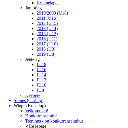
Kvinnelaget
Juniorlag
2010/2009 (U18)
2011 (U16)
2012 (U15)
2013 (U14)
2015 (U12)
2016 (U11)
2017 (U10)
2018 (U9)
2019 (U8)
Jentelag
JU18
JU16
JU14
JU12
JU10
JU8
Keepere
Stones (Curling)
Wings (Kunstløp)
Velkommen!
Konkurranse nivå
Trenings - og konkurransekultur
Våre løpere