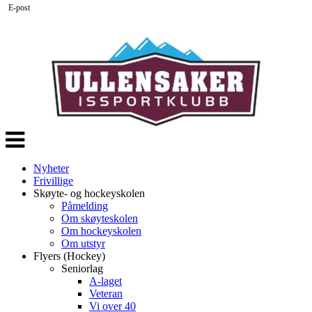
E-post
Veksle
navigasjon
Nyheter
Frivillige
Skøyte- og hockeyskolen
Påmelding
Om skøyteskolen
Om hockeyskolen
Om utstyr
Flyers (Hockey)
Seniorlag
A-laget
Veteran
Vi over 40