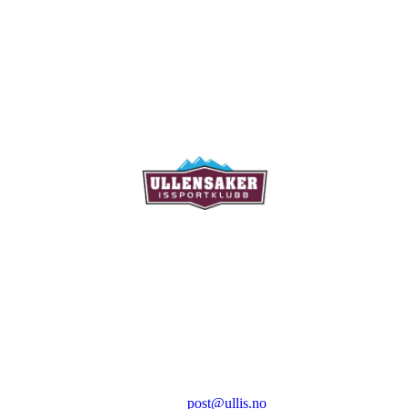
Ullensaker Issportklubb
Aktivitetsveien 9
2069 Jessheim
Kontakt:
E-post:
post@ullis.no