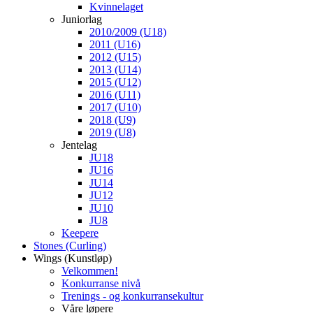
Kvinnelaget
Juniorlag
2010/2009 (U18)
2011 (U16)
2012 (U15)
2013 (U14)
2015 (U12)
2016 (U11)
2017 (U10)
2018 (U9)
2019 (U8)
Jentelag
JU18
JU16
JU14
JU12
JU10
JU8
Keepere
Stones (Curling)
Wings (Kunstløp)
Velkommen!
Konkurranse nivå
Trenings - og konkurransekultur
Våre løpere