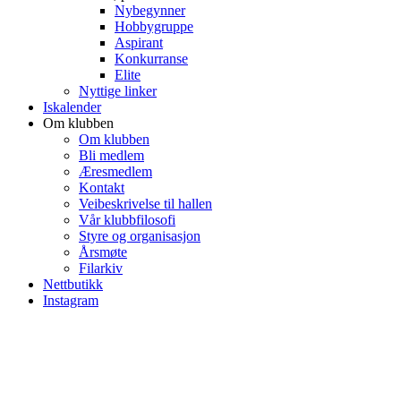
Nybegynner
Hobbygruppe
Aspirant
Konkurranse
Elite
Nyttige linker
Iskalender
Om klubben
Om klubben
Bli medlem
Æresmedlem
Kontakt
Veibeskrivelse til hallen
Vår klubbfilosofi
Styre og organisasjon
Årsmøte
Filarkiv
Nettbutikk
Instagram