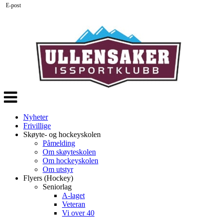
E-post
Veksle
navigasjon
Nyheter
Frivillige
Skøyte- og hockeyskolen
Påmelding
Om skøyteskolen
Om hockeyskolen
Om utstyr
Flyers (Hockey)
Seniorlag
A-laget
Veteran
Vi over 40