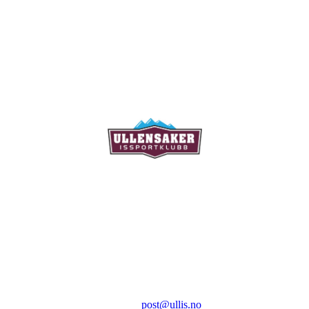
Ullensaker Issportklubb
Aktivitetsveien 9
2069 Jessheim
Kontakt:
E-post:
post@ullis.no