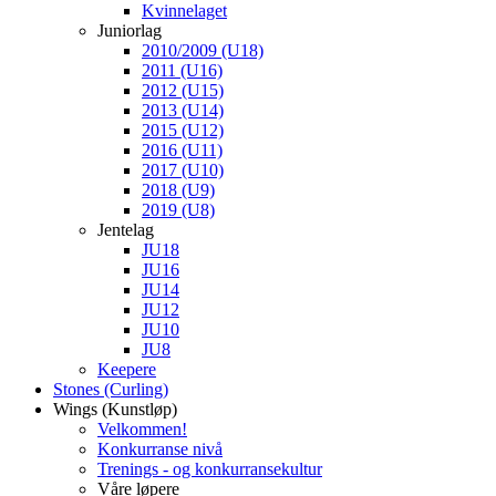
Kvinnelaget
Juniorlag
2010/2009 (U18)
2011 (U16)
2012 (U15)
2013 (U14)
2015 (U12)
2016 (U11)
2017 (U10)
2018 (U9)
2019 (U8)
Jentelag
JU18
JU16
JU14
JU12
JU10
JU8
Keepere
Stones (Curling)
Wings (Kunstløp)
Velkommen!
Konkurranse nivå
Trenings - og konkurransekultur
Våre løpere