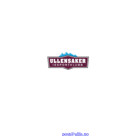
Ullensaker Issportklubb
Aktivitetsveien 9
2069 Jessheim
Kontakt:
E-post:
post@ullis.no