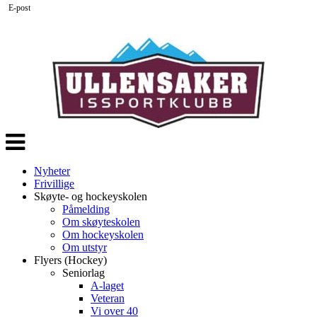
E-post
Veksle
navigasjon
Nyheter
Frivillige
Skøyte- og hockeyskolen
Påmelding
Om skøyteskolen
Om hockeyskolen
Om utstyr
Flyers (Hockey)
Seniorlag
A-laget
Veteran
Vi over 40