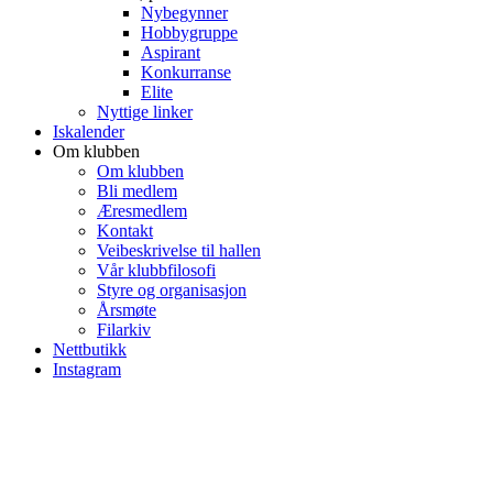
Nybegynner
Hobbygruppe
Aspirant
Konkurranse
Elite
Nyttige linker
Iskalender
Om klubben
Om klubben
Bli medlem
Æresmedlem
Kontakt
Veibeskrivelse til hallen
Vår klubbfilosofi
Styre og organisasjon
Årsmøte
Filarkiv
Nettbutikk
Instagram