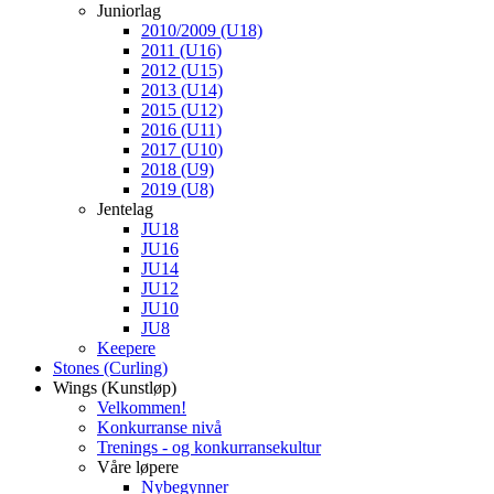
Juniorlag
2010/2009 (U18)
2011 (U16)
2012 (U15)
2013 (U14)
2015 (U12)
2016 (U11)
2017 (U10)
2018 (U9)
2019 (U8)
Jentelag
JU18
JU16
JU14
JU12
JU10
JU8
Keepere
Stones (Curling)
Wings (Kunstløp)
Velkommen!
Konkurranse nivå
Trenings - og konkurransekultur
Våre løpere
Nybegynner