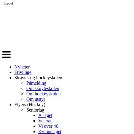
E-post
Veksle
navigasjon
Nyheter
Frivillige
Skøyte- og hockeyskolen
Påmelding
Om skøyteskolen
Om hockeyskolen
Om utstyr
Flyers (Hockey)
Seniorlag
A-laget
Veteran
Vi over 40
Kvinnelaget