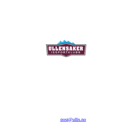
Ullensaker Issportklubb
Aktivitetsveien 9
2069 Jessheim
Kontakt:
E-post:
post@ullis.no
Orgnr: 989 313 339