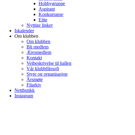
Hobbygruppe
Aspirant
Konkurranse
Elite
Nyttige linker
Iskalender
Om klubben
Om klubben
Bli medlem
Æresmedlem
Kontakt
Veibeskrivelse til hallen
Vår klubbfilosofi
Styre og organisasjon
Årsmøte
Filarkiv
Nettbutikk
Instagram