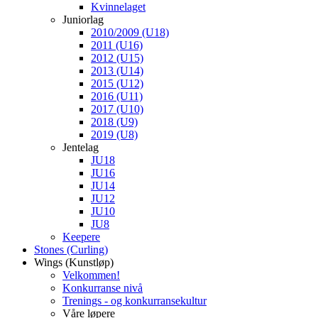
Kvinnelaget
Juniorlag
2010/2009 (U18)
2011 (U16)
2012 (U15)
2013 (U14)
2015 (U12)
2016 (U11)
2017 (U10)
2018 (U9)
2019 (U8)
Jentelag
JU18
JU16
JU14
JU12
JU10
JU8
Keepere
Stones (Curling)
Wings (Kunstløp)
Velkommen!
Konkurranse nivå
Trenings - og konkurransekultur
Våre løpere