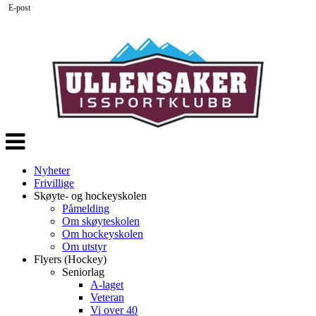
E-post
Veksle
navigasjon
Nyheter
Frivillige
Skøyte- og hockeyskolen
Påmelding
Om skøyteskolen
Om hockeyskolen
Om utstyr
Flyers (Hockey)
Seniorlag
A-laget
Veteran
Vi over 40