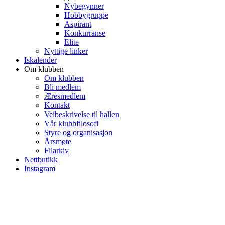
Nybegynner
Hobbygruppe
Aspirant
Konkurranse
Elite
Nyttige linker
Iskalender
Om klubben
Om klubben
Bli medlem
Æresmedlem
Kontakt
Veibeskrivelse til hallen
Vår klubbfilosofi
Styre og organisasjon
Årsmøte
Filarkiv
Nettbutikk
Instagram