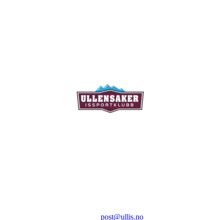
Ullensaker Issportklubb
Aktivitetsveien 9
2069 Jessheim
Kontakt:
E-post:
post@ullis.no