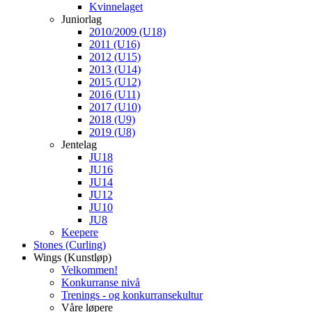
Kvinnelaget
Juniorlag
2010/2009 (U18)
2011 (U16)
2012 (U15)
2013 (U14)
2015 (U12)
2016 (U11)
2017 (U10)
2018 (U9)
2019 (U8)
Jentelag
JU18
JU16
JU14
JU12
JU10
JU8
Keepere
Stones (Curling)
Wings (Kunstløp)
Velkommen!
Konkurranse nivå
Trenings - og konkurransekultur
Våre løpere