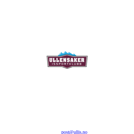
Ullensaker Issportklubb
Aktivitetsveien 9
2069 Jessheim
Kontakt:
E-post:
post@ullis.no