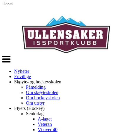
E-post
Veksle
navigasjon
Nyheter
Frivillige
Skøyte- og hockeyskolen
Påmelding
Om skøyteskolen
Om hockeyskolen
Om utstyr
Flyers (Hockey)
Seniorlag
A-laget
Veteran
Vi over 40