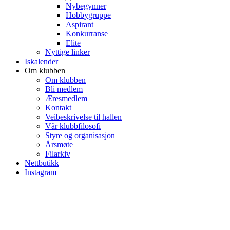
Nybegynner
Hobbygruppe
Aspirant
Konkurranse
Elite
Nyttige linker
Iskalender
Om klubben
Om klubben
Bli medlem
Æresmedlem
Kontakt
Veibeskrivelse til hallen
Vår klubbfilosofi
Styre og organisasjon
Årsmøte
Filarkiv
Nettbutikk
Instagram