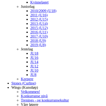
Kvinnelaget
Juniorlag
2010/2009 (U18)
2011 (U16)
2012 (U15)
2013 (U14)
2015 (U12)
2016 (U11)
2017 (U10)
2018 (U9)
2019 (U8)
Jentelag
JU18
JU16
JU14
JU12
JU10
JU8
Keepere
Stones (Curling)
Wings (Kunstløp)
Velkommen!
Konkurranse nivå
Trenings - og konkurransekultur
Våre løpere