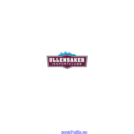
Ullensaker Issportklubb
Aktivitetsveien 9
2069 Jessheim
Kontakt:
E-post:
post@ullis.no