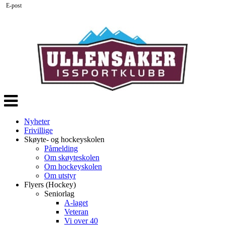
E-post
Veksle
navigasjon
Nyheter
Frivillige
Skøyte- og hockeyskolen
Påmelding
Om skøyteskolen
Om hockeyskolen
Om utstyr
Flyers (Hockey)
Seniorlag
A-laget
Veteran
Vi over 40