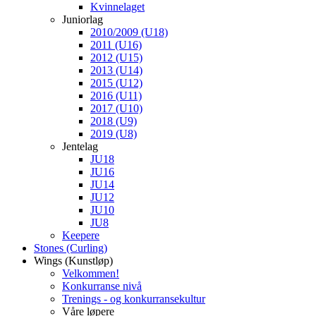
Kvinnelaget
Juniorlag
2010/2009 (U18)
2011 (U16)
2012 (U15)
2013 (U14)
2015 (U12)
2016 (U11)
2017 (U10)
2018 (U9)
2019 (U8)
Jentelag
JU18
JU16
JU14
JU12
JU10
JU8
Keepere
Stones (Curling)
Wings (Kunstløp)
Velkommen!
Konkurranse nivå
Trenings - og konkurransekultur
Våre løpere