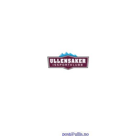
Ullensaker Issportklubb
Aktivitetsveien 9
2069 Jessheim
Kontakt:
E-post:
post@ullis.no