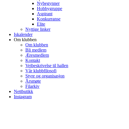
Nybegynner
Hobbygruppe
Aspirant
Konkurranse
Elite
Nyttige linker
Iskalender
Om klubben
Om klubben
Bli medlem
Æresmedlem
Kontakt
Veibeskrivelse til hallen
Vår klubbfilosofi
Styre og organisasjon
Årsmøte
Filarkiv
Nettbutikk
Instagram