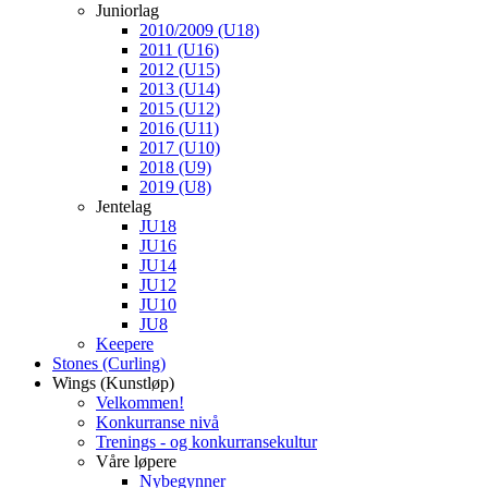
Juniorlag
2010/2009 (U18)
2011 (U16)
2012 (U15)
2013 (U14)
2015 (U12)
2016 (U11)
2017 (U10)
2018 (U9)
2019 (U8)
Jentelag
JU18
JU16
JU14
JU12
JU10
JU8
Keepere
Stones (Curling)
Wings (Kunstløp)
Velkommen!
Konkurranse nivå
Trenings - og konkurransekultur
Våre løpere
Nybegynner