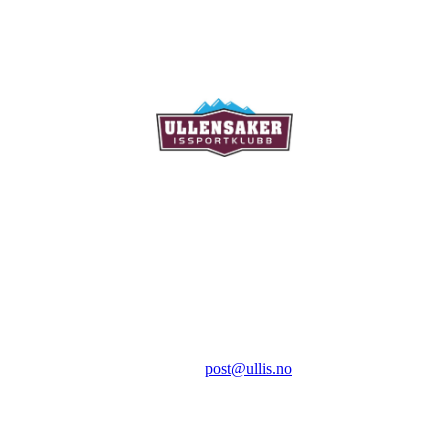
Ullensaker Issportklubb
Aktivitetsveien 9
2069 Jessheim
Kontakt:
E-post:
post@ullis.no
Orgnr: 989 313 339