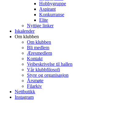
Hobbygruppe
Aspirant
Konkurranse
Elite
Nyttige linker
Iskalender
Om klubben
Om klubben
Bli medlem
Æresmedlem
Kontakt
Veibeskrivelse til hallen
Vår klubbfilosofi
Styre og organisasjon
Årsmøte
Filarkiv
Nettbutikk
Instagram