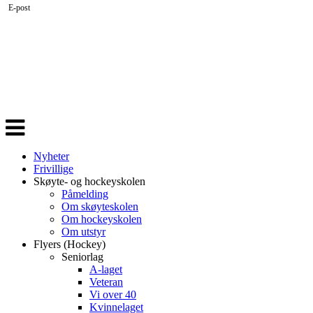
E-post
Veksle
navigasjon
Nyheter
Frivillige
Skøyte- og hockeyskolen
Påmelding
Om skøyteskolen
Om hockeyskolen
Om utstyr
Flyers (Hockey)
Seniorlag
A-laget
Veteran
Vi over 40
Kvinnelaget