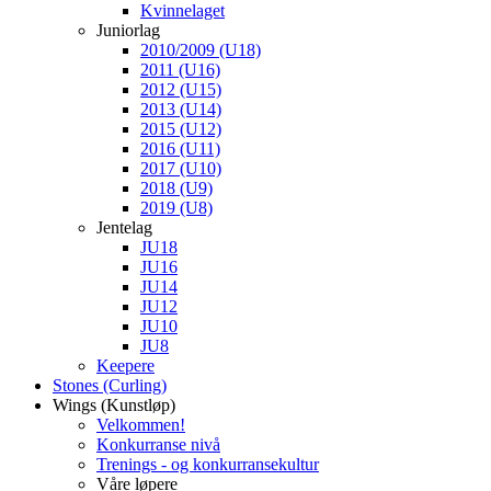
Kvinnelaget
Juniorlag
2010/2009 (U18)
2011 (U16)
2012 (U15)
2013 (U14)
2015 (U12)
2016 (U11)
2017 (U10)
2018 (U9)
2019 (U8)
Jentelag
JU18
JU16
JU14
JU12
JU10
JU8
Keepere
Stones (Curling)
Wings (Kunstløp)
Velkommen!
Konkurranse nivå
Trenings - og konkurransekultur
Våre løpere