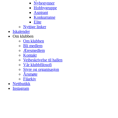
Nybegynner
Hobbygruppe
Aspirant
Konkurranse
Elite
Nyttige linker
Iskalender
Om klubben
Om klubben
Bli medlem
Æresmedlem
Kontakt
Veibeskrivelse til hallen
Vår klubbfilosofi
Styre og organisasjon
Årsmøte
Filarkiv
Nettbutikk
Instagram