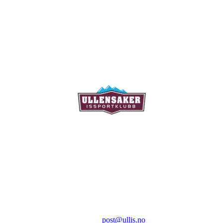
Ullensaker Issportklubb
Aktivitetsveien 9
2069 Jessheim
Kontakt:
E-post:
post@ullis.no