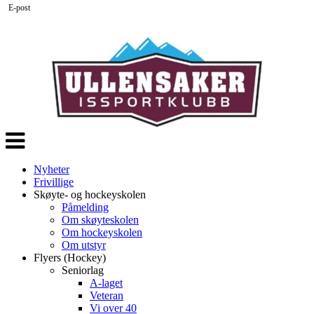
E-post
Veksle
navigasjon
Nyheter
Frivillige
Skøyte- og hockeyskolen
Påmelding
Om skøyteskolen
Om hockeyskolen
Om utstyr
Flyers (Hockey)
Seniorlag
A-laget
Veteran
Vi over 40