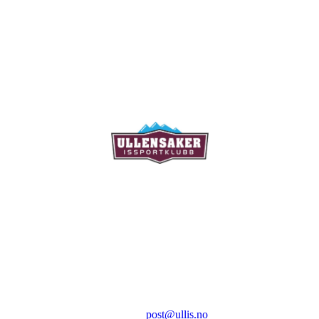
Ullensaker Issportklubb
Aktivitetsveien 9
2069 Jessheim
Kontakt:
E-post:
post@ullis.no