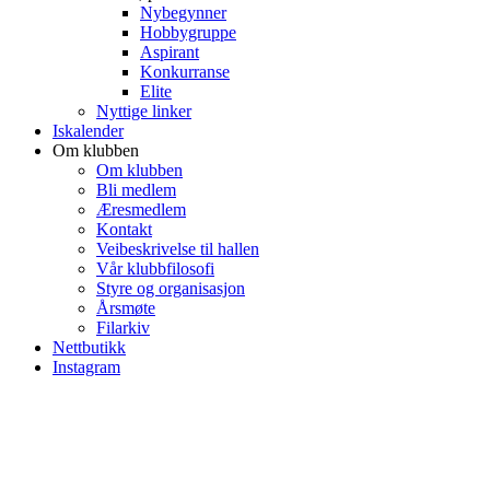
Nybegynner
Hobbygruppe
Aspirant
Konkurranse
Elite
Nyttige linker
Iskalender
Om klubben
Om klubben
Bli medlem
Æresmedlem
Kontakt
Veibeskrivelse til hallen
Vår klubbfilosofi
Styre og organisasjon
Årsmøte
Filarkiv
Nettbutikk
Instagram