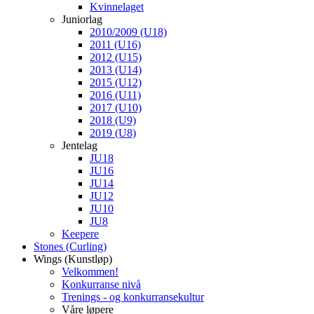
Kvinnelaget
Juniorlag
2010/2009 (U18)
2011 (U16)
2012 (U15)
2013 (U14)
2015 (U12)
2016 (U11)
2017 (U10)
2018 (U9)
2019 (U8)
Jentelag
JU18
JU16
JU14
JU12
JU10
JU8
Keepere
Stones (Curling)
Wings (Kunstløp)
Velkommen!
Konkurranse nivå
Trenings - og konkurransekultur
Våre løpere