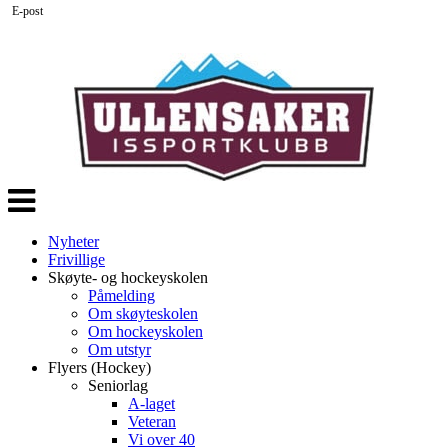
E-post
Veksle
navigasjon
Nyheter
Frivillige
Skøyte- og hockeyskolen
Påmelding
Om skøyteskolen
Om hockeyskolen
Om utstyr
Flyers (Hockey)
Seniorlag
A-laget
Veteran
Vi over 40