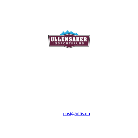
Ullensaker Issportklubb
Aktivitetsveien 9
2069 Jessheim
Kontakt:
E-post:
post@ullis.no
Orgnr: 989 313 339