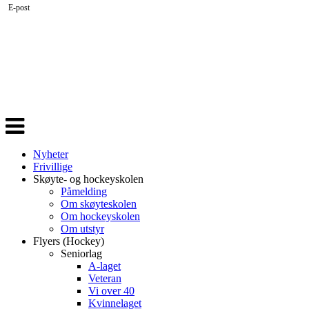
E-post
Veksle
navigasjon
Nyheter
Frivillige
Skøyte- og hockeyskolen
Påmelding
Om skøyteskolen
Om hockeyskolen
Om utstyr
Flyers (Hockey)
Seniorlag
A-laget
Veteran
Vi over 40
Kvinnelaget