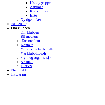
Hobbygruppe
Aspirant
Konkurranse
Elite
Nyttige linker
Iskalender
Om klubben
Om klubben
Bli medlem
Æresmedlem
Kontakt
Veibeskrivelse til hallen
Vår klubbfilosofi
Styre og organisasjon
Årsmøte
Filarkiv
Nettbutikk
Instagram