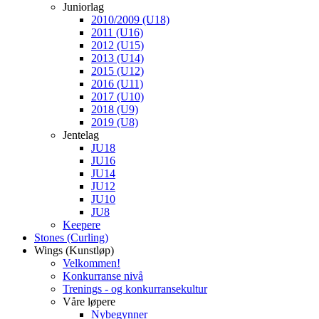
Juniorlag
2010/2009 (U18)
2011 (U16)
2012 (U15)
2013 (U14)
2015 (U12)
2016 (U11)
2017 (U10)
2018 (U9)
2019 (U8)
Jentelag
JU18
JU16
JU14
JU12
JU10
JU8
Keepere
Stones (Curling)
Wings (Kunstløp)
Velkommen!
Konkurranse nivå
Trenings - og konkurransekultur
Våre løpere
Nybegynner