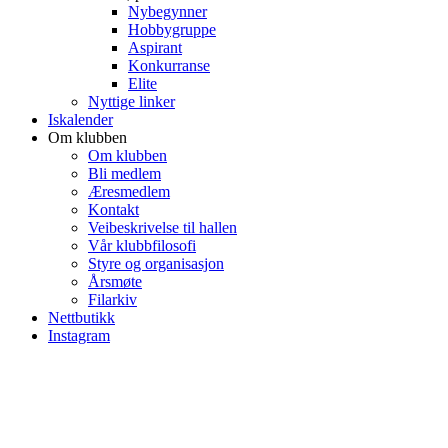
Nybegynner
Hobbygruppe
Aspirant
Konkurranse
Elite
Nyttige linker
Iskalender
Om klubben
Om klubben
Bli medlem
Æresmedlem
Kontakt
Veibeskrivelse til hallen
Vår klubbfilosofi
Styre og organisasjon
Årsmøte
Filarkiv
Nettbutikk
Instagram