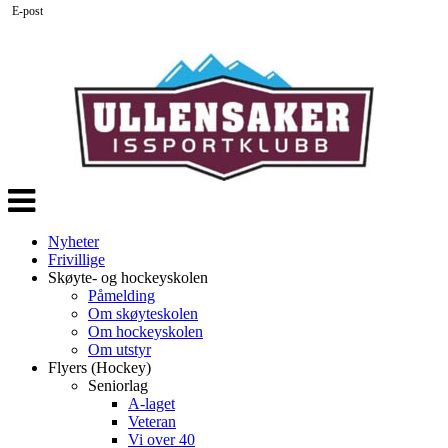
E-post
Veksle
navigasjon
Nyheter
Frivillige
Skøyte- og hockeyskolen
Påmelding
Om skøyteskolen
Om hockeyskolen
Om utstyr
Flyers (Hockey)
Seniorlag
A-laget
Veteran
Vi over 40