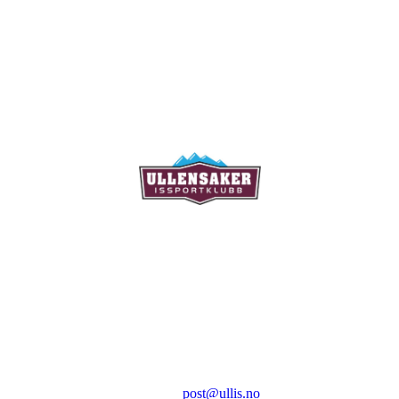
Ullensaker Issportklubb
Aktivitetsveien 9
2069 Jessheim
Kontakt:
E-post:
post@ullis.no