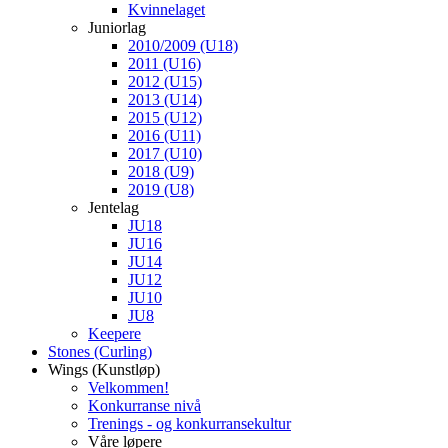
Kvinnelaget
Juniorlag
2010/2009 (U18)
2011 (U16)
2012 (U15)
2013 (U14)
2015 (U12)
2016 (U11)
2017 (U10)
2018 (U9)
2019 (U8)
Jentelag
JU18
JU16
JU14
JU12
JU10
JU8
Keepere
Stones (Curling)
Wings (Kunstløp)
Velkommen!
Konkurranse nivå
Trenings - og konkurransekultur
Våre løpere