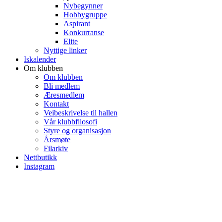
Nybegynner
Hobbygruppe
Aspirant
Konkurranse
Elite
Nyttige linker
Iskalender
Om klubben
Om klubben
Bli medlem
Æresmedlem
Kontakt
Veibeskrivelse til hallen
Vår klubbfilosofi
Styre og organisasjon
Årsmøte
Filarkiv
Nettbutikk
Instagram