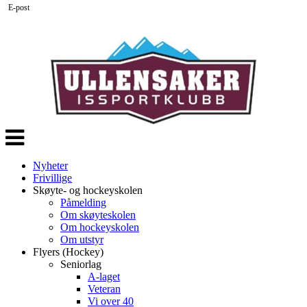
E-post
Veksle
navigasjon
Nyheter
Frivillige
Skøyte- og hockeyskolen
Påmelding
Om skøyteskolen
Om hockeyskolen
Om utstyr
Flyers (Hockey)
Seniorlag
A-laget
Veteran
Vi over 40