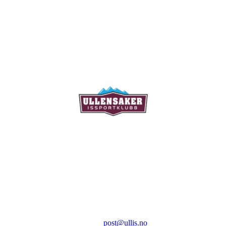
Ullensaker Issportklubb
Aktivitetsveien 9
2069 Jessheim
Kontakt:
E-post:
post@ullis.no