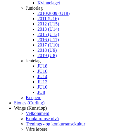
Kvinnelaget
Juniorlag
2010/2009 (U18)
2011 (U16)
2012 (U15)
2013 (U14)
2015 (U12)
2016 (U11)
2017 (U10)
2018 (U9)
2019 (U8)
Jentelag
JU18
JU16
JU14
JU12
JU10
JU8
Keepere
Stones (Curling)
Wings (Kunstløp)
Velkommen!
Konkurranse nivå
Trenings - og konkurransekultur
Våre løpere