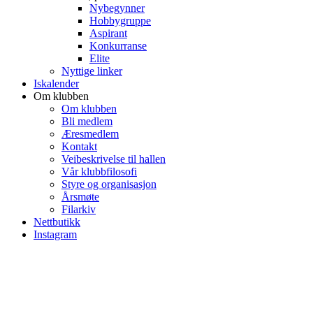
Nybegynner
Hobbygruppe
Aspirant
Konkurranse
Elite
Nyttige linker
Iskalender
Om klubben
Om klubben
Bli medlem
Æresmedlem
Kontakt
Veibeskrivelse til hallen
Vår klubbfilosofi
Styre og organisasjon
Årsmøte
Filarkiv
Nettbutikk
Instagram