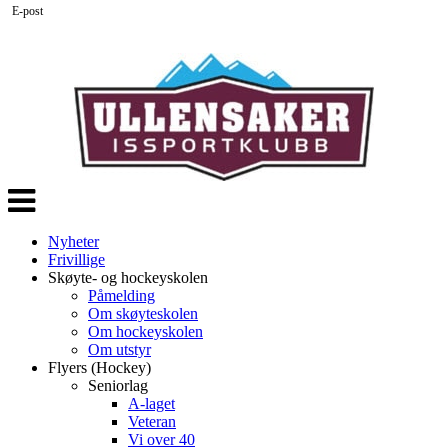
E-post
Veksle
navigasjon
Nyheter
Frivillige
Skøyte- og hockeyskolen
Påmelding
Om skøyteskolen
Om hockeyskolen
Om utstyr
Flyers (Hockey)
Seniorlag
A-laget
Veteran
Vi over 40