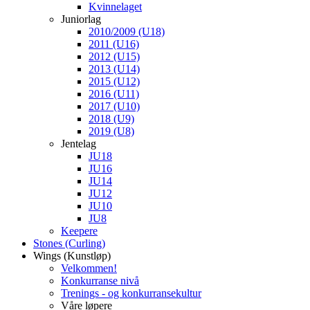
Kvinnelaget
Juniorlag
2010/2009 (U18)
2011 (U16)
2012 (U15)
2013 (U14)
2015 (U12)
2016 (U11)
2017 (U10)
2018 (U9)
2019 (U8)
Jentelag
JU18
JU16
JU14
JU12
JU10
JU8
Keepere
Stones (Curling)
Wings (Kunstløp)
Velkommen!
Konkurranse nivå
Trenings - og konkurransekultur
Våre løpere