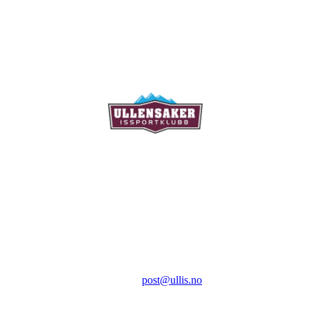
Ullensaker Issportklubb
Aktivitetsveien 9
2069 Jessheim
Kontakt:
E-post:
post@ullis.no
Orgnr: 989 313 339