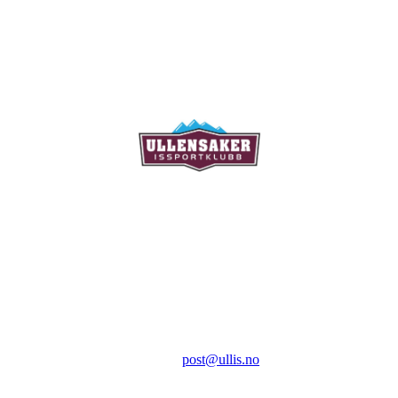
Ullensaker Issportklubb
Aktivitetsveien 9
2069 Jessheim
Kontakt:
E-post:
post@ullis.no
Orgnr: 989 313 339