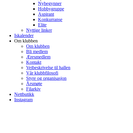
Nybegynner
Hobbygruppe
Aspirant
Konkurranse
Elite
Nyttige linker
Iskalender
Om klubben
Om klubben
Bli medlem
Æresmedlem
Kontakt
Veibeskrivelse til hallen
Vår klubbfilosofi
Styre og organisasjon
Årsmøte
Filarkiv
Nettbutikk
Instagram