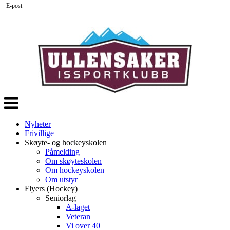
E-post
Veksle
navigasjon
Nyheter
Frivillige
Skøyte- og hockeyskolen
Påmelding
Om skøyteskolen
Om hockeyskolen
Om utstyr
Flyers (Hockey)
Seniorlag
A-laget
Veteran
Vi over 40