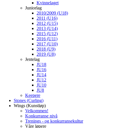
Kvinnelaget
Juniorlag
2010/2009 (U18)
2011 (U16)
2012 (U15)
2013 (U14)
2015 (U12)
2016 (U11)
2017 (U10)
2018 (U9)
2019 (U8)
Jentelag
JU18
JU16
JU14
JU12
JU10
JU8
Keepere
Stones (Curling)
Wings (Kunstløp)
Velkommen!
Konkurranse nivå
Trenings - og konkurransekultur
Våre løpere