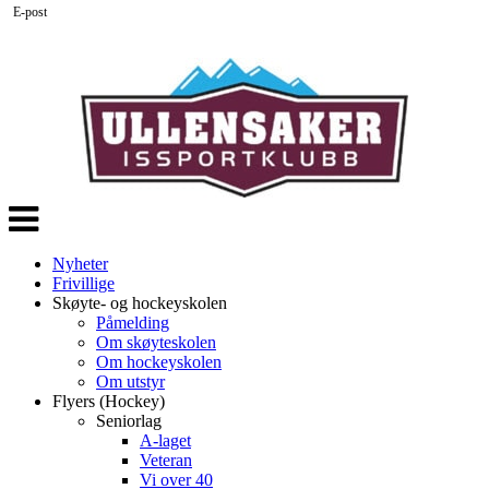
E-post
Veksle
navigasjon
Nyheter
Frivillige
Skøyte- og hockeyskolen
Påmelding
Om skøyteskolen
Om hockeyskolen
Om utstyr
Flyers (Hockey)
Seniorlag
A-laget
Veteran
Vi over 40