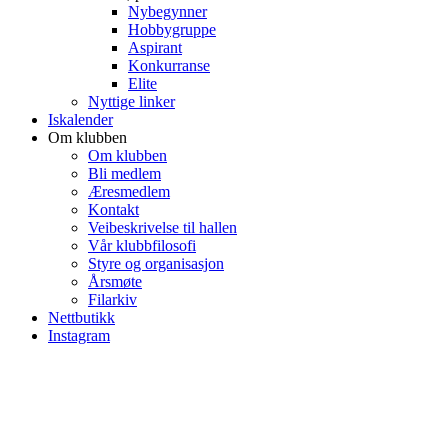
Nybegynner
Hobbygruppe
Aspirant
Konkurranse
Elite
Nyttige linker
Iskalender
Om klubben
Om klubben
Bli medlem
Æresmedlem
Kontakt
Veibeskrivelse til hallen
Vår klubbfilosofi
Styre og organisasjon
Årsmøte
Filarkiv
Nettbutikk
Instagram