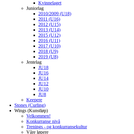
Kvinnelaget
Juniorlag
2010/2009 (U18)
2011 (U16)
2012 (U15)
2013 (U14)
2015 (U12)
2016 (U11)
2017 (U10)
2018 (U9)
2019 (U8)
Jentelag
JU18
JU16
JU14
JU12
JU10
JU8
Keepere
Stones (Curling)
Wings (Kunstløp)
Velkommen!
Konkurranse nivå
Trenings - og konkurransekultur
Våre løpere