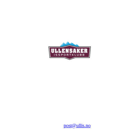
Ullensaker Issportklubb
Aktivitetsveien 9
2069 Jessheim
Kontakt:
E-post:
post@ullis.no
Orgnr: 989 313 339