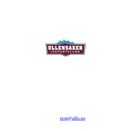
Ullensaker Issportklubb
Aktivitetsveien 9
2069 Jessheim
Kontakt:
E-post:
post@ullis.no
Orgnr: 989 313 339