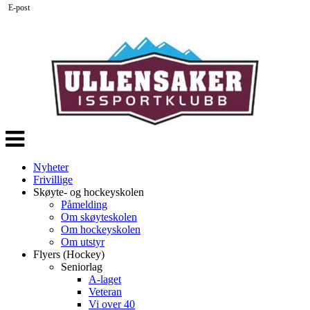
E-post
Veksle
navigasjon
Nyheter
Frivillige
Skøyte- og hockeyskolen
Påmelding
Om skøyteskolen
Om hockeyskolen
Om utstyr
Flyers (Hockey)
Seniorlag
A-laget
Veteran
Vi over 40