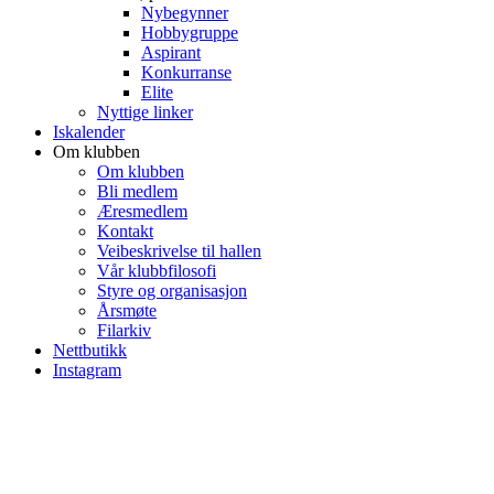
Nybegynner
Hobbygruppe
Aspirant
Konkurranse
Elite
Nyttige linker
Iskalender
Om klubben
Om klubben
Bli medlem
Æresmedlem
Kontakt
Veibeskrivelse til hallen
Vår klubbfilosofi
Styre og organisasjon
Årsmøte
Filarkiv
Nettbutikk
Instagram