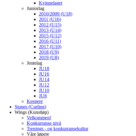
Kvinnelaget
Juniorlag
2010/2009 (U18)
2011 (U16)
2012 (U15)
2013 (U14)
2015 (U12)
2016 (U11)
2017 (U10)
2018 (U9)
2019 (U8)
Jentelag
JU18
JU16
JU14
JU12
JU10
JU8
Keepere
Stones (Curling)
Wings (Kunstløp)
Velkommen!
Konkurranse nivå
Trenings - og konkurransekultur
Våre løpere